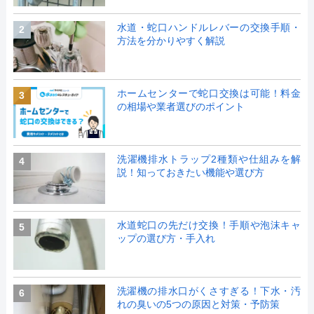
水道・蛇口ハンドルレバーの交換手順・
2
方法を分かりやすく解説
ホームセンターで蛇口交換は可能！料金
3
の相場や業者選びのポイント
洗濯機排水トラップ2種類や仕組みを解
4
説！知っておきたい機能や選び方
水道蛇口の先だけ交換！手順や泡沫キャ
5
ップの選び方・手入れ
洗濯機の排水口がくさすぎる！下水・汚
6
れの臭いの5つの原因と対策・予防策