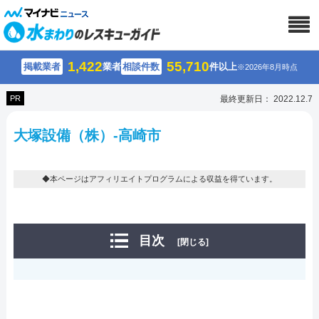
1,422
55,710
掲載業者
業者
相談件数
件以上
※2026年8月時点
PR
最終更新日： 2022.12.7
大塚設備（株）-高崎市
◆本ページはアフィリエイトプログラムによる収益を得ています。
目次
[閉じる]