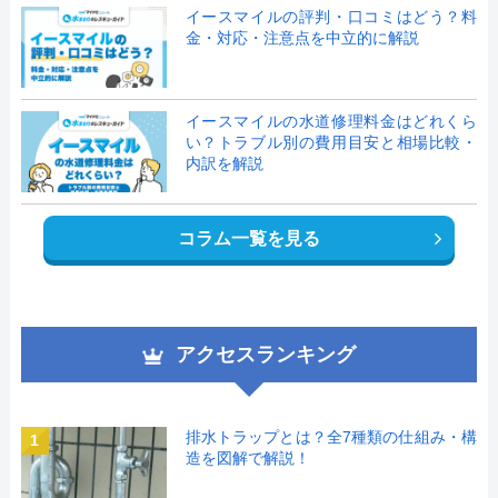
イースマイルの評判・口コミはどう？料
金・対応・注意点を中立的に解説
イースマイルの水道修理料金はどれくら
い？トラブル別の費用目安と相場比較・
内訳を解説
コラム一覧を見る
アクセスランキング
排水トラップとは？全7種類の仕組み・構
1
造を図解で解説！