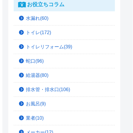
お役立ちコラム
水漏れ(60)
トイレ(172)
トイレリフォーム(39)
蛇口(96)
給湯器(80)
排水管・排水口(106)
お風呂(9)
業者(10)
メーカー(12)