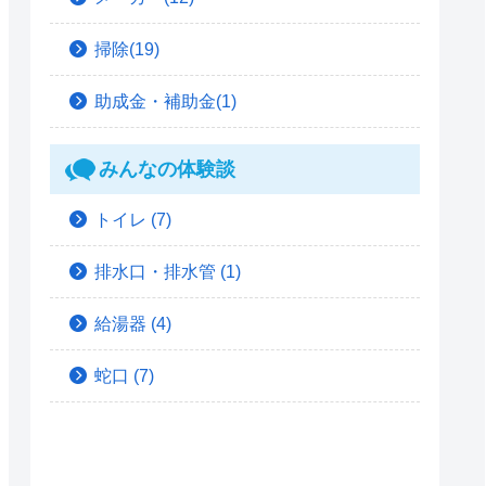
掃除(19)
助成金・補助金(1)
みんなの体験談
トイレ
(7)
排水口・排水管
(1)
給湯器
(4)
蛇口
(7)