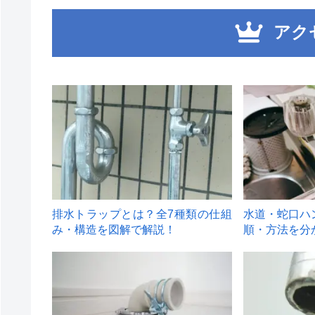
アク
1
2
排水トラップとは？全7種類の仕組
水道・蛇口ハ
み・構造を図解で解説！
順・方法を分
4
5