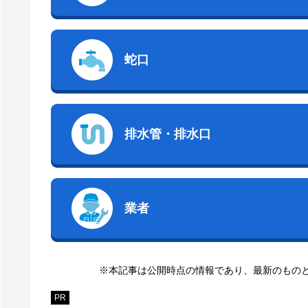
蛇口
排水管・排水口
業者
※本記事は公開時点の情報であり、最新のもの
PR