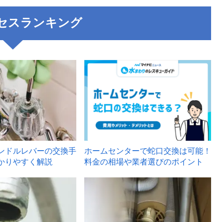
セスランキング
3
ンドルレバーの交換手
ホームセンターで蛇口交換は可能！
かりやすく解説
料金の相場や業者選びのポイント
6