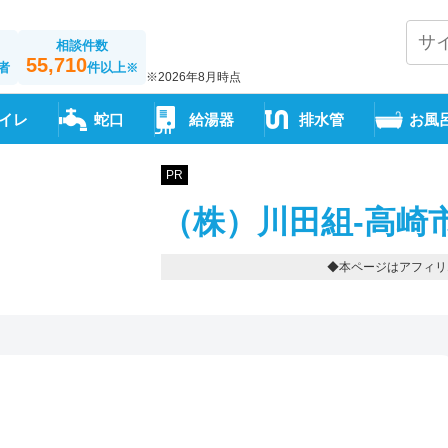
相談件数
55,710
者
件以上
※
※2026年8月時点
イレ
蛇口
給湯器
排水管
お風
PR
（株）川田組-高崎
◆本ページはアフィリ