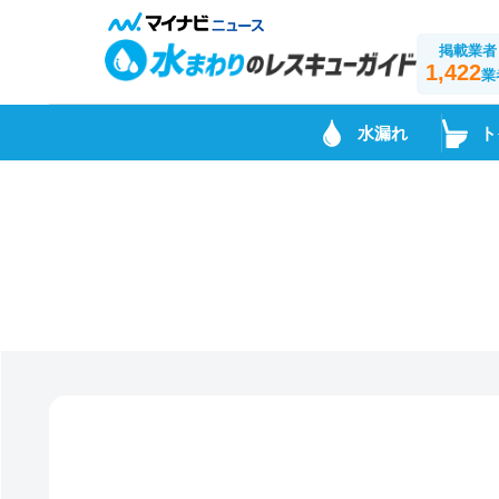
掲載業者
1,422
業
水漏れ
ト