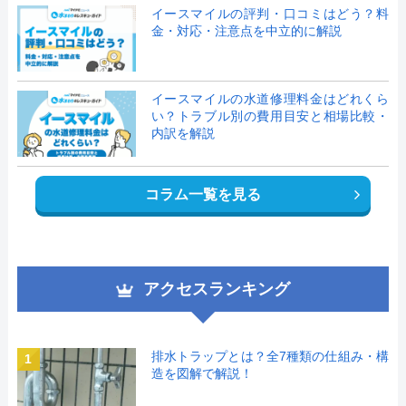
イースマイルの評判・口コミはどう？料
金・対応・注意点を中立的に解説
イースマイルの水道修理料金はどれくら
い？トラブル別の費用目安と相場比較・
内訳を解説
コラム一覧を見る
アクセスランキング
排水トラップとは？全7種類の仕組み・構
1
造を図解で解説！