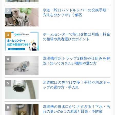
水道・蛇口ハンドルレバーの交換手順・
2
方法を分かりやすく解説
ホームセンターで蛇口交換は可能！料金
3
の相場や業者選びのポイント
洗濯機排水トラップ2種類や仕組みを解
4
説！知っておきたい機能や選び方
水道蛇口の先だけ交換！手順や泡沫キャ
5
ップの選び方・手入れ
洗濯機の排水口がくさすぎる！下水・汚
6
れの臭いの5つの原因と対策・予防策