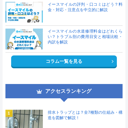
イースマイルの評判・口コミはどう？料
金・対応・注意点を中立的に解説
イースマイルの水道修理料金はどれくら
い？トラブル別の費用目安と相場比較・
内訳を解説
コラム一覧を見る
アクセスランキング
排水トラップとは？全7種類の仕組み・構
1
造を図解で解説！