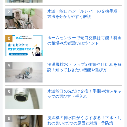
水道・蛇口ハンドルレバーの交換手順・
2
方法を分かりやすく解説
ホームセンターで蛇口交換は可能！料金
3
の相場や業者選びのポイント
洗濯機排水トラップ2種類や仕組みを解
4
説！知っておきたい機能や選び方
水道蛇口の先だけ交換！手順や泡沫キャ
5
ップの選び方・手入れ
洗濯機の排水口がくさすぎる！下水・汚
6
れの臭いの5つの原因と対策・予防策