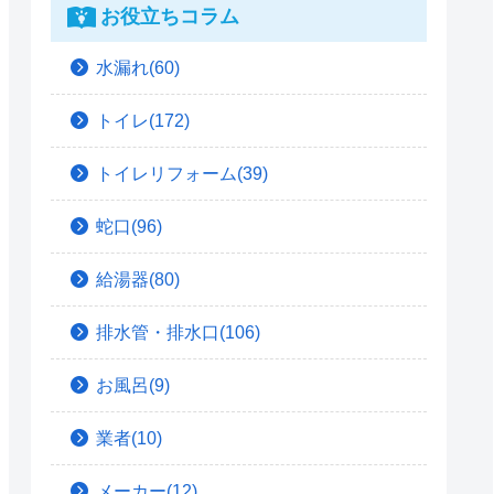
お役立ちコラム
水漏れ(60)
トイレ(172)
トイレリフォーム(39)
蛇口(96)
給湯器(80)
排水管・排水口(106)
お風呂(9)
業者(10)
メーカー(12)