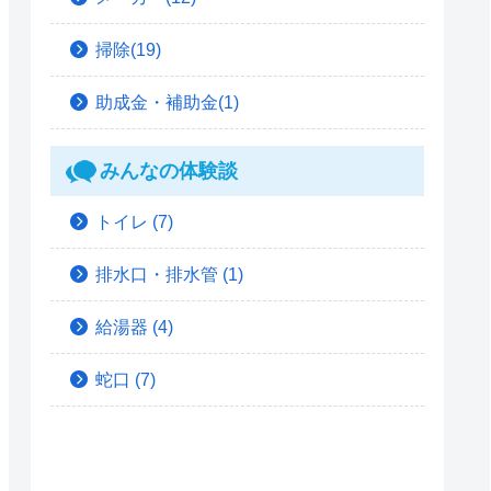
掃除(19)
助成金・補助金(1)
みんなの体験談
トイレ
(7)
排水口・排水管
(1)
給湯器
(4)
蛇口
(7)