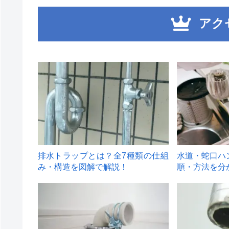
アク
1
2
排水トラップとは？全7種類の仕組
水道・蛇口ハ
み・構造を図解で解説！
順・方法を分
4
5