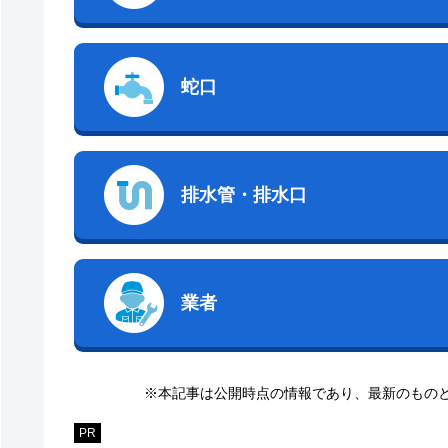
蛇口
排水管・排水口
業者
※本記事は公開時点の情報であり、最新のもの
PR