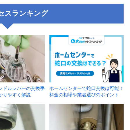
セスランキング
3
ンドルレバーの交換手
ホームセンターで蛇口交換は可能！
かりやすく解説
料金の相場や業者選びのポイント
6