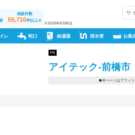
相談件数
55,710
者
件以上
※
※2026年8月時点
イレ
蛇口
給湯器
排水管
お風
PR
アイテック-前橋市
◆本ページはアフィリ