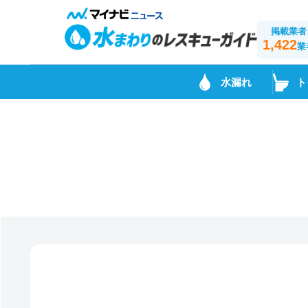
掲載業者
1,422
業
水漏れ
ト