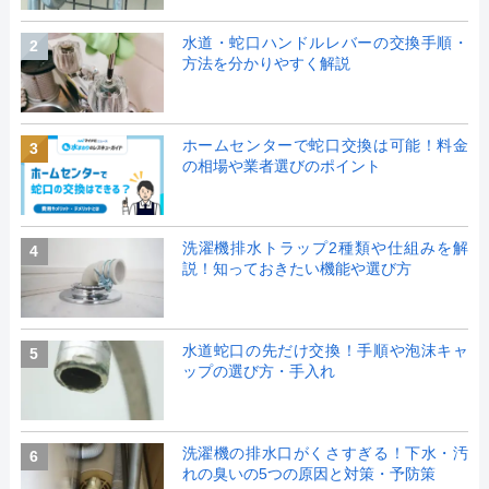
水道・蛇口ハンドルレバーの交換手順・
2
方法を分かりやすく解説
ホームセンターで蛇口交換は可能！料金
3
の相場や業者選びのポイント
洗濯機排水トラップ2種類や仕組みを解
4
説！知っておきたい機能や選び方
水道蛇口の先だけ交換！手順や泡沫キャ
5
ップの選び方・手入れ
洗濯機の排水口がくさすぎる！下水・汚
6
れの臭いの5つの原因と対策・予防策