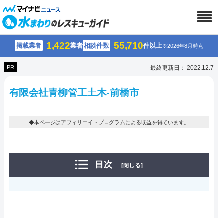
1,422
55,710
掲載業者
業者
相談件数
件以上
※2026年8月時点
PR
最終更新日： 2022.12.7
有限会社青柳管工土木-前橋市
◆本ページはアフィリエイトプログラムによる収益を得ています。
目次
[閉じる]