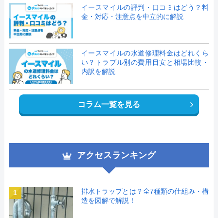
イースマイルの評判・口コミはどう？料
金・対応・注意点を中立的に解説
イースマイルの水道修理料金はどれくら
い？トラブル別の費用目安と相場比較・
内訳を解説
コラム一覧を見る
アクセスランキング
排水トラップとは？全7種類の仕組み・構
1
造を図解で解説！