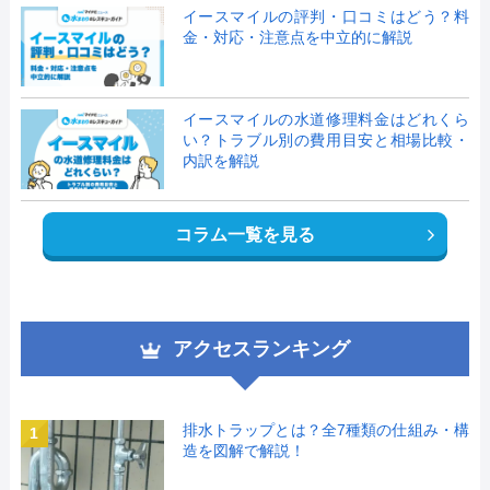
イースマイルの評判・口コミはどう？料
金・対応・注意点を中立的に解説
イースマイルの水道修理料金はどれくら
い？トラブル別の費用目安と相場比較・
内訳を解説
コラム一覧を見る
アクセスランキング
排水トラップとは？全7種類の仕組み・構
1
造を図解で解説！