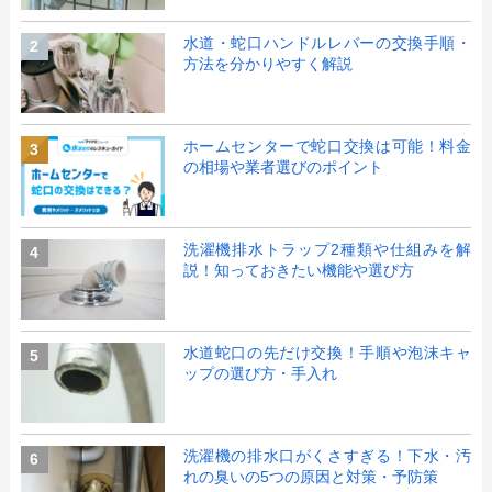
水道・蛇口ハンドルレバーの交換手順・
2
方法を分かりやすく解説
ホームセンターで蛇口交換は可能！料金
3
の相場や業者選びのポイント
洗濯機排水トラップ2種類や仕組みを解
4
説！知っておきたい機能や選び方
水道蛇口の先だけ交換！手順や泡沫キャ
5
ップの選び方・手入れ
洗濯機の排水口がくさすぎる！下水・汚
6
れの臭いの5つの原因と対策・予防策