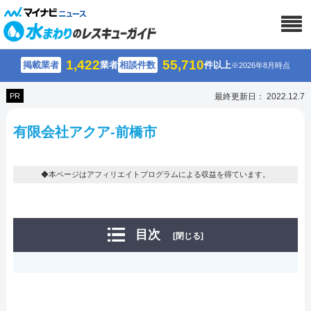
1,422
55,710
掲載業者
業者
相談件数
件以上
※2026年8月時点
PR
最終更新日： 2022.12.7
有限会社アクア-前橋市
◆本ページはアフィリエイトプログラムによる収益を得ています。
目次
[閉じる]