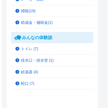
掃除(19)
助成金・補助金(1)
みんなの体験談
トイレ
(7)
排水口・排水管
(1)
給湯器
(4)
蛇口
(7)