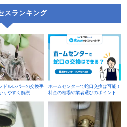
セスランキング
3
ンドルレバーの交換手
ホームセンターで蛇口交換は可能！
かりやすく解説
料金の相場や業者選びのポイント
6