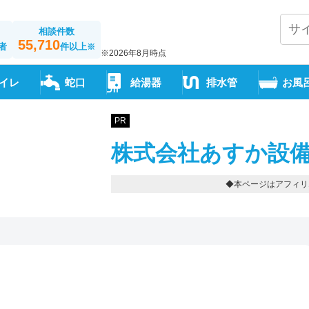
相談件数
55,710
者
件以上
※
※2026年8月時点
イレ
蛇口
給湯器
排水管
お風
PR
株式会社あすか設備
◆本ページはアフィリ