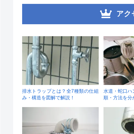
アク
1
2
排水トラップとは？全7種類の仕組
水道・蛇口ハ
み・構造を図解で解説！
順・方法を分
4
5