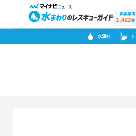
掲載業者
1,422
業
水漏れ
ト