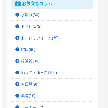
お役立ちコラム
水漏れ(60)
トイレ(172)
トイレリフォーム(39)
蛇口(96)
給湯器(80)
排水管・排水口(106)
お風呂(9)
業者(10)
メーカー(12)