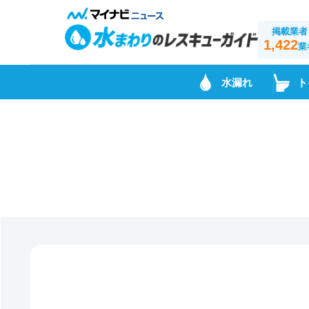
掲載業者
1,422
業
水漏れ
ト