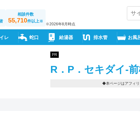
相談件数
55,710
者
件以上
※
※2026年8月時点
イレ
蛇口
給湯器
排水管
お風
PR
R．P．セキダイ-
◆本ページはアフィリ