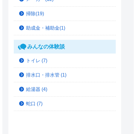
掃除(19)
助成金・補助金(1)
みんなの体験談
トイレ
(7)
排水口・排水管
(1)
給湯器
(4)
蛇口
(7)