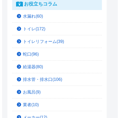
お役立ちコラム
水漏れ(60)
トイレ(172)
トイレリフォーム(39)
蛇口(96)
給湯器(80)
排水管・排水口(106)
お風呂(9)
業者(10)
メーカー(12)