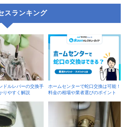
セスランキング
3
ンドルレバーの交換手
ホームセンターで蛇口交換は可能！
かりやすく解説
料金の相場や業者選びのポイント
6