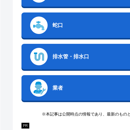
蛇口
排水管・排水口
業者
※本記事は公開時点の情報であり、最新のもの
PR