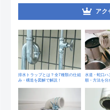
アク
1
2
排水トラップとは？全7種類の仕組
水道・蛇口ハ
み・構造を図解で解説！
順・方法を分
4
5