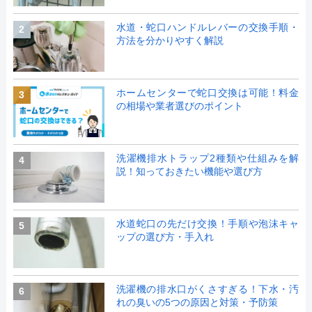
水道・蛇口ハンドルレバーの交換手順・
2
方法を分かりやすく解説
ホームセンターで蛇口交換は可能！料金
3
の相場や業者選びのポイント
洗濯機排水トラップ2種類や仕組みを解
4
説！知っておきたい機能や選び方
水道蛇口の先だけ交換！手順や泡沫キャ
5
ップの選び方・手入れ
洗濯機の排水口がくさすぎる！下水・汚
6
れの臭いの5つの原因と対策・予防策