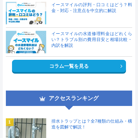
イースマイルの評判・口コミはどう？料
金・対応・注意点を中立的に解説
イースマイルの水道修理料金はどれくら
い？トラブル別の費用目安と相場比較・
内訳を解説
コラム一覧を見る
アクセスランキング
排水トラップとは？全7種類の仕組み・構
1
造を図解で解説！