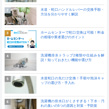
水道・蛇口ハンドルレバーの交換手順・
2
方法を分かりやすく解説
ホームセンターで蛇口交換は可能！料金
3
の相場や業者選びのポイント
洗濯機排水トラップ2種類や仕組みを解
4
説！知っておきたい機能や選び方
水道蛇口の先だけ交換！手順や泡沫キャ
5
ップの選び方・手入れ
洗濯機の排水口がくさすぎる！下水・汚
6
れの臭いの5つの原因と対策・予防策