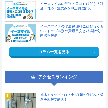
イースマイルの評判・口コミはどう？料
金・対応・注意点を中立的に解説
イースマイルの水道修理料金はどれくら
い？トラブル別の費用目安と相場比較・
内訳を解説
コラム一覧を見る
アクセスランキング
排水トラップとは？全7種類の仕組み・構
1
造を図解で解説！