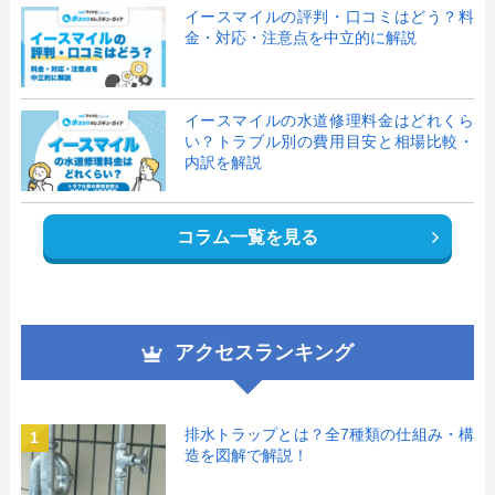
イースマイルの評判・口コミはどう？料
金・対応・注意点を中立的に解説
イースマイルの水道修理料金はどれくら
い？トラブル別の費用目安と相場比較・
内訳を解説
コラム一覧を見る
アクセスランキング
排水トラップとは？全7種類の仕組み・構
1
造を図解で解説！