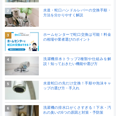
水道・蛇口ハンドルレバーの交換手順・
2
方法を分かりやすく解説
ホームセンターで蛇口交換は可能！料金
3
の相場や業者選びのポイント
洗濯機排水トラップ2種類や仕組みを解
4
説！知っておきたい機能や選び方
水道蛇口の先だけ交換！手順や泡沫キャ
5
ップの選び方・手入れ
洗濯機の排水口がくさすぎる！下水・汚
6
れの臭いの5つの原因と対策・予防策