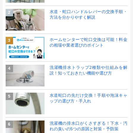
水道・蛇口ハンドルレバーの交換手順・
2
方法を分かりやすく解説
ホームセンターで蛇口交換は可能！料金
3
の相場や業者選びのポイント
洗濯機排水トラップ2種類や仕組みを解
4
説！知っておきたい機能や選び方
水道蛇口の先だけ交換！手順や泡沫キャ
5
ップの選び方・手入れ
洗濯機の排水口がくさすぎる！下水・汚
6
れの臭いの5つの原因と対策・予防策