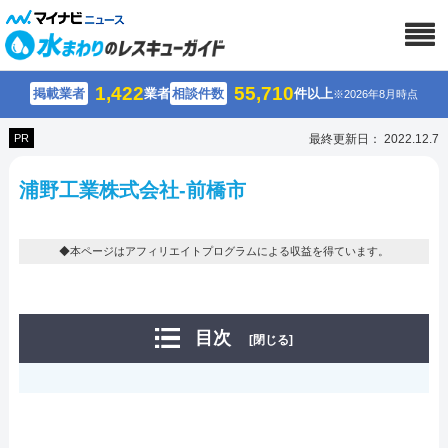
1,422
55,710
掲載業者
業者
相談件数
件以上
※2026年8月時点
PR
最終更新日： 2022.12.7
浦野工業株式会社-前橋市
◆本ページはアフィリエイトプログラムによる収益を得ています。
目次
[閉じる]