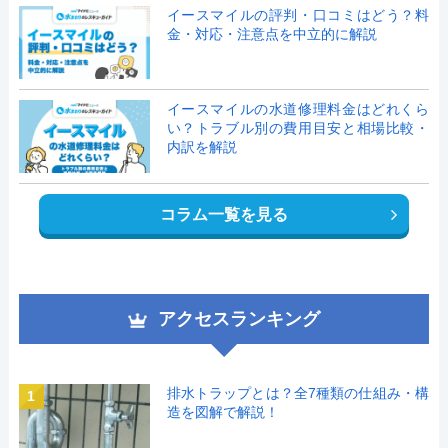
イースマイルの評判・口コミはどう？料
金・対応・注意点を中立的に解説
イースマイルの水道修理料金はどれくら
い？トラブル別の費用目安と相場比較・
内訳を解説
コラム一覧を見る
アクセスランキング
排水トラップとは？全7種類の仕組み・構
1
造を図解で解説！