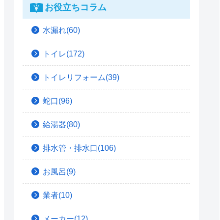
お役立ちコラム
水漏れ(60)
トイレ(172)
トイレリフォーム(39)
蛇口(96)
給湯器(80)
排水管・排水口(106)
お風呂(9)
業者(10)
メーカー(12)