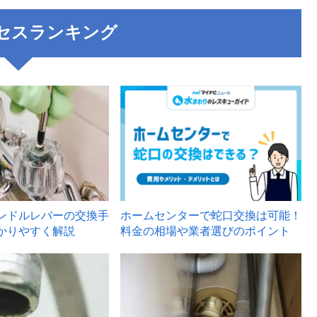
セスランキング
3
ンドルレバーの交換手
ホームセンターで蛇口交換は可能！
かりやすく解説
料金の相場や業者選びのポイント
6