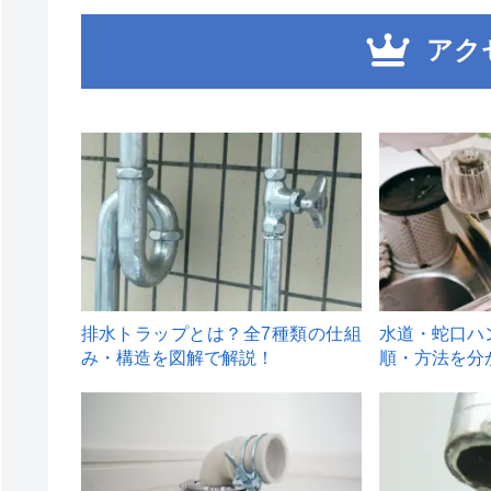
アク
1
2
排水トラップとは？全7種類の仕組
水道・蛇口ハ
み・構造を図解で解説！
順・方法を分
4
5