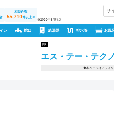
相談件数
55,710
者
件以上
※
※2026年8月時点
イレ
蛇口
給湯器
排水管
お風
PR
エス・テー・テクノ
◆本ページはアフィリ