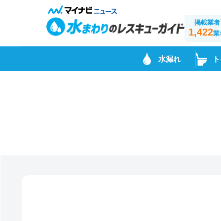
掲載業者
1,422
業
水漏れ
ト