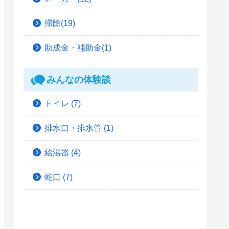
掃除(19)
助成金・補助金(1)
みんなの体験談
トイレ
(7)
排水口・排水管
(1)
給湯器
(4)
蛇口
(7)