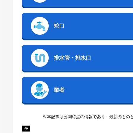
蛇口
排水管・排水口
業者
※本記事は公開時点の情報であり、最新のもの
PR