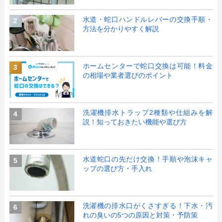
水道・蛇口ハンドルレバーの交換手順・
2
方法を分かりやすく解説
ホームセンターで蛇口交換は可能！料金
3
の相場や業者選びのポイント
洗濯機排水トラップ2種類や仕組みを解
4
説！知っておきたい機能や選び方
水道蛇口の先だけ交換！手順や泡沫キャ
5
ップの選び方・手入れ
洗濯機の排水口がくさすぎる！下水・汚
6
れの臭いの5つの原因と対策・予防策