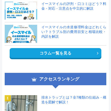
イースマイルの評判・口コミはどう？料
金・対応・注意点を中立的に解説
イースマイルの水道修理料金はどれくら
い？トラブル別の費用目安と相場比較・
内訳を解説
コラム一覧を見る
アクセスランキング
排水トラップとは？全7種類の仕組み・構
1
造を図解で解説！