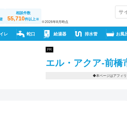
相談件数
55,710
者
件以上
※
※2026年8月時点
イレ
蛇口
給湯器
排水管
お風
PR
エル・アクア-前橋
◆本ページはアフィリ