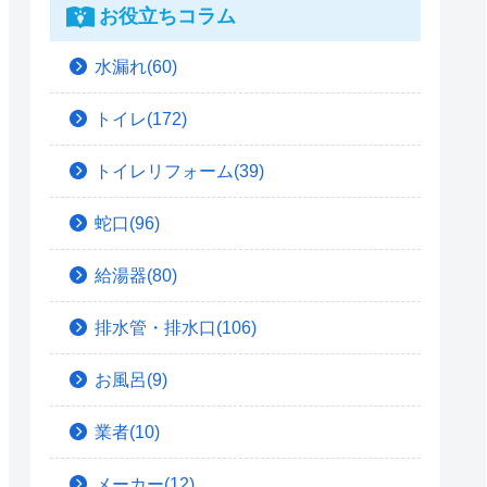
お役立ちコラム
水漏れ(60)
トイレ(172)
トイレリフォーム(39)
蛇口(96)
給湯器(80)
排水管・排水口(106)
お風呂(9)
業者(10)
メーカー(12)