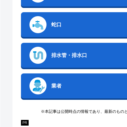
蛇口
排水管・排水口
業者
※本記事は公開時点の情報であり、最新のもの
PR