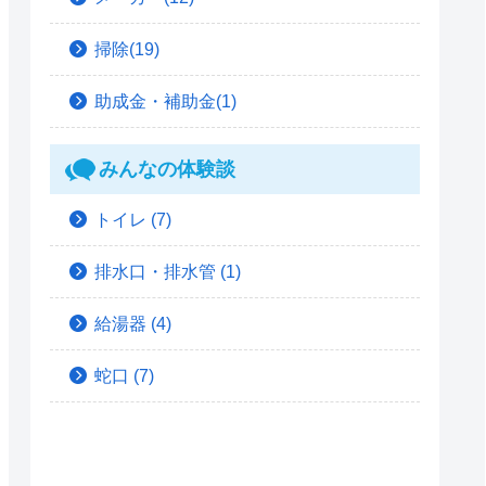
掃除(19)
助成金・補助金(1)
みんなの体験談
トイレ
(7)
排水口・排水管
(1)
給湯器
(4)
蛇口
(7)