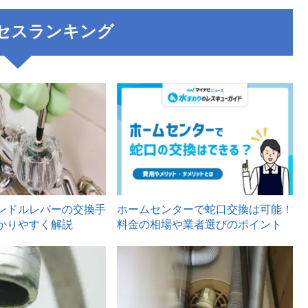
セスランキング
3
ンドルレバーの交換手
ホームセンターで蛇口交換は可能！
かりやすく解説
料金の相場や業者選びのポイント
6