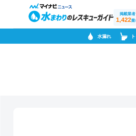
掲載業者
1,422
業
水漏れ
ト