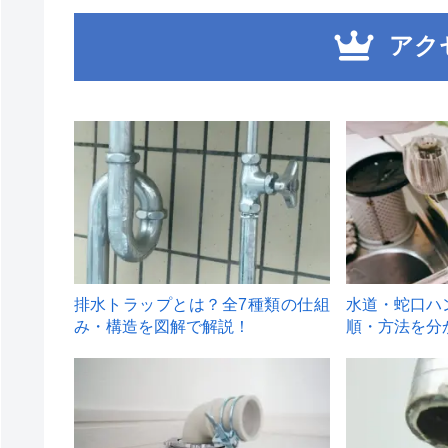
アク
1
2
排水トラップとは？全7種類の仕組
水道・蛇口ハ
み・構造を図解で解説！
順・方法を分
4
5