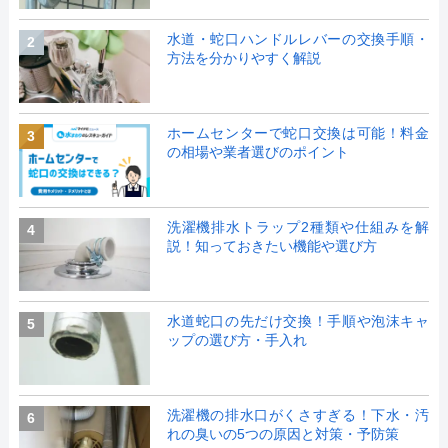
水道・蛇口ハンドルレバーの交換手順・
2
方法を分かりやすく解説
ホームセンターで蛇口交換は可能！料金
3
の相場や業者選びのポイント
洗濯機排水トラップ2種類や仕組みを解
4
説！知っておきたい機能や選び方
水道蛇口の先だけ交換！手順や泡沫キャ
5
ップの選び方・手入れ
洗濯機の排水口がくさすぎる！下水・汚
6
れの臭いの5つの原因と対策・予防策