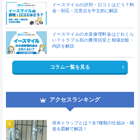
イースマイルの評判・口コミはどう？料
金・対応・注意点を中立的に解説
イースマイルの水道修理料金はどれくら
い？トラブル別の費用目安と相場比較・
内訳を解説
コラム一覧を見る
アクセスランキング
排水トラップとは？全7種類の仕組み・構
1
造を図解で解説！