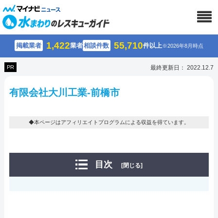
1,422
55,710
掲載業者
業者
相談件数
件以上
※2026年8月時点
PR
最終更新日： 2022.12.7
有限会社大川工業-前橋市
◆本ページはアフィリエイトプログラムによる収益を得ています。
目次
[閉じる]