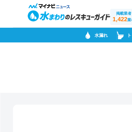
掲載業者
1,422
業
水漏れ
ト