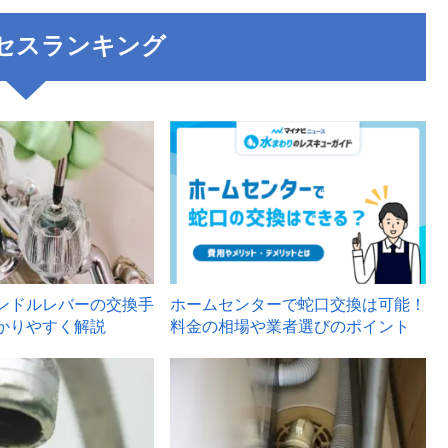
セスランキング
3
ンドルレバーの交換手
ホームセンターで蛇口交換は可能！
かりやすく解説
料金の相場や業者選びのポイント
6