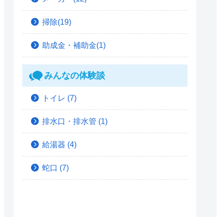
掃除(19)
助成金・補助金(1)
みんなの体験談
トイレ
(7)
排水口・排水管
(1)
給湯器
(4)
蛇口
(7)