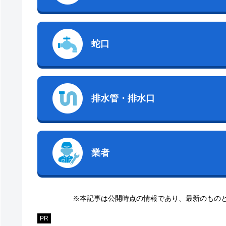
蛇口
排水管・排水口
業者
※本記事は公開時点の情報であり、最新のもの
PR