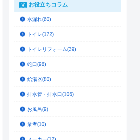
お役立ちコラム
水漏れ(60)
トイレ(172)
トイレリフォーム(39)
蛇口(96)
給湯器(80)
排水管・排水口(106)
お風呂(9)
業者(10)
メーカー(12)