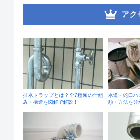
アク
1
2
排水トラップとは？全7種類の仕組
水道・蛇口ハ
み・構造を図解で解説！
順・方法を分
4
5