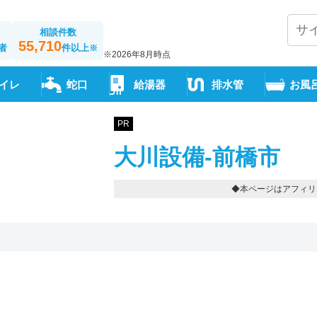
相談件数
55,710
者
件以上
※
※2026年8月時点
イレ
蛇口
給湯器
排水管
お風
PR
大川設備-前橋市
◆本ページはアフィリ