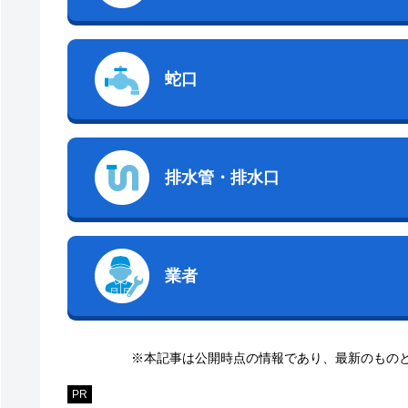
蛇口
排水管・排水口
業者
※本記事は公開時点の情報であり、最新のもの
PR