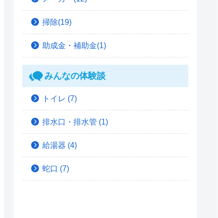
掃除(19)
助成金・補助金(1)
みんなの体験談
トイレ
(7)
排水口・排水管
(1)
給湯器
(4)
蛇口
(7)