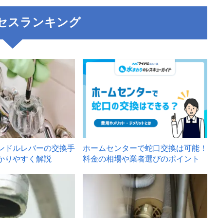
セスランキング
3
ンドルレバーの交換手
ホームセンターで蛇口交換は可能！
かりやすく解説
料金の相場や業者選びのポイント
6