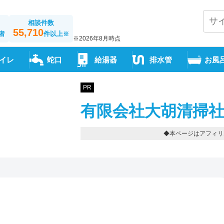
相談件数
55,710
者
件以上
※
※2026年8月時点
イレ
蛇口
給湯器
排水管
お風
PR
有限会社大胡清掃社
◆本ページはアフィリ