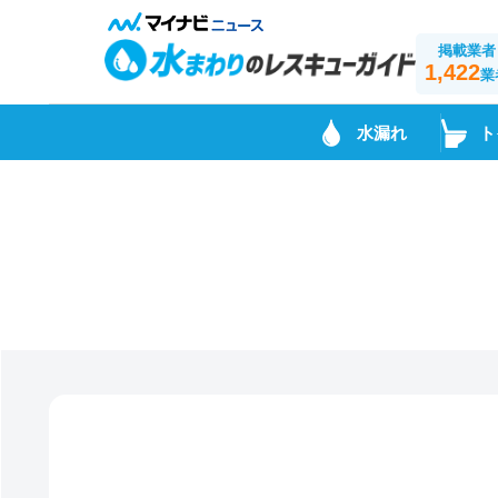
掲載業者
1,422
業
水漏れ
ト