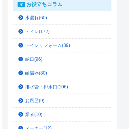
お役立ちコラム
水漏れ(60)
トイレ(172)
トイレリフォーム(39)
蛇口(96)
給湯器(80)
排水管・排水口(106)
お風呂(9)
業者(10)
メーカー(12)