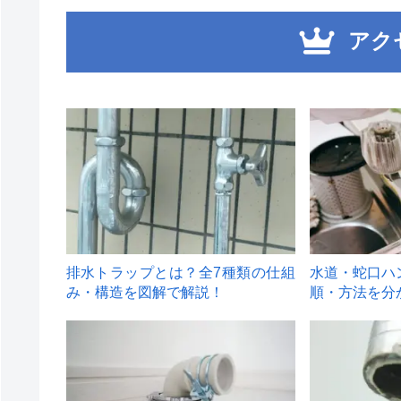
アク
1
2
排水トラップとは？全7種類の仕組
水道・蛇口ハ
み・構造を図解で解説！
順・方法を分
4
5