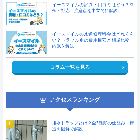
イースマイルの評判・口コミはどう？料
金・対応・注意点を中立的に解説
イースマイルの水道修理料金はどれくら
い？トラブル別の費用目安と相場比較・
内訳を解説
コラム一覧を見る
アクセスランキング
排水トラップとは？全7種類の仕組み・構
1
造を図解で解説！