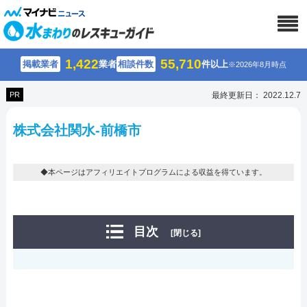
1,422
55,710
掲載業者
業者
相談件数
件以上
※2026年8月時点
PR
最終更新日： 2022.12.7
株式会社関水-前橋市
◆本ページはアフィリエイトプログラムによる収益を得ています。
目次
[閉じる]