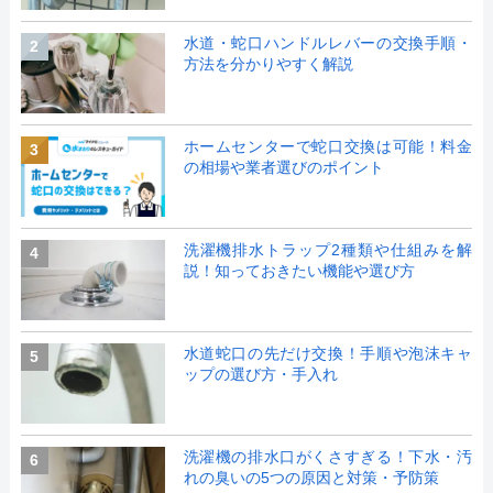
水道・蛇口ハンドルレバーの交換手順・
2
方法を分かりやすく解説
ホームセンターで蛇口交換は可能！料金
3
の相場や業者選びのポイント
洗濯機排水トラップ2種類や仕組みを解
4
説！知っておきたい機能や選び方
水道蛇口の先だけ交換！手順や泡沫キャ
5
ップの選び方・手入れ
洗濯機の排水口がくさすぎる！下水・汚
6
れの臭いの5つの原因と対策・予防策