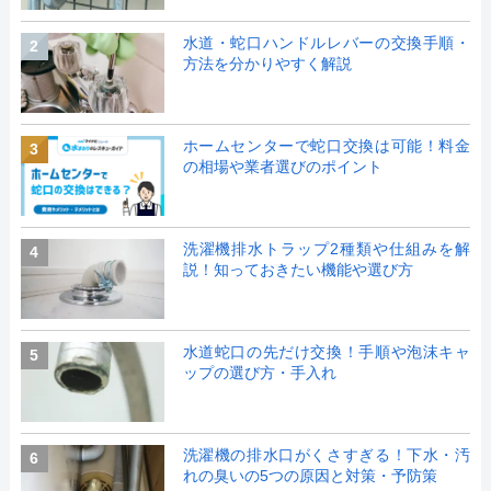
水道・蛇口ハンドルレバーの交換手順・
2
方法を分かりやすく解説
ホームセンターで蛇口交換は可能！料金
3
の相場や業者選びのポイント
洗濯機排水トラップ2種類や仕組みを解
4
説！知っておきたい機能や選び方
水道蛇口の先だけ交換！手順や泡沫キャ
5
ップの選び方・手入れ
洗濯機の排水口がくさすぎる！下水・汚
6
れの臭いの5つの原因と対策・予防策