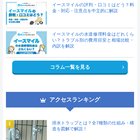
イースマイルの評判・口コミはどう？料
金・対応・注意点を中立的に解説
イースマイルの水道修理料金はどれくら
い？トラブル別の費用目安と相場比較・
内訳を解説
コラム一覧を見る
アクセスランキング
排水トラップとは？全7種類の仕組み・構
1
造を図解で解説！