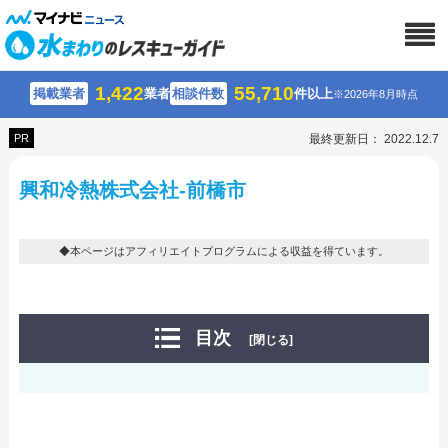
1,422
55,710
掲載業者
業者
相談件数
件以上
※2026年8月時点
PR
最終更新日： 2022.12.7
興和冷熱株式会社-前橋市
◆本ページはアフィリエイトプログラムによる収益を得ています。
目次
[閉じる]