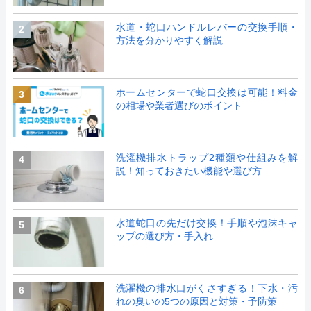
水道・蛇口ハンドルレバーの交換手順・
2
方法を分かりやすく解説
ホームセンターで蛇口交換は可能！料金
3
の相場や業者選びのポイント
洗濯機排水トラップ2種類や仕組みを解
4
説！知っておきたい機能や選び方
水道蛇口の先だけ交換！手順や泡沫キャ
5
ップの選び方・手入れ
洗濯機の排水口がくさすぎる！下水・汚
6
れの臭いの5つの原因と対策・予防策