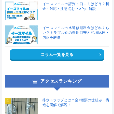
イースマイルの評判・口コミはどう？料
金・対応・注意点を中立的に解説
イースマイルの水道修理料金はどれくら
い？トラブル別の費用目安と相場比較・
内訳を解説
コラム一覧を見る
アクセスランキング
排水トラップとは？全7種類の仕組み・構
1
造を図解で解説！