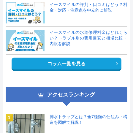
イースマイルの評判・口コミはどう？料
金・対応・注意点を中立的に解説
イースマイルの水道修理料金はどれくら
い？トラブル別の費用目安と相場比較・
内訳を解説
コラム一覧を見る
アクセスランキング
排水トラップとは？全7種類の仕組み・構
1
造を図解で解説！