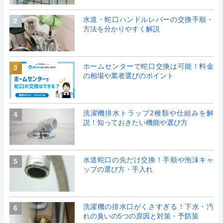
水道・蛇口ハンドルレバーの交換手順・
2
方法を分かりやすく解説
ホームセンターで蛇口交換は可能！料金
3
の相場や業者選びのポイント
洗濯機排水トラップ2種類や仕組みを解
4
説！知っておきたい機能や選び方
水道蛇口の先だけ交換！手順や泡沫キャ
5
ップの選び方・手入れ
洗濯機の排水口がくさすぎる！下水・汚
6
れの臭いの5つの原因と対策・予防策