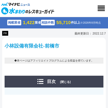
1,422
55,710
掲載業者
業者
相談件数
件以上
※2026年8月時点
PR
最終更新日： 2022.12.7
小林設備有限会社-前橋市
◆本ページはアフィリエイトプログラムによる収益を得ています。
目次
[閉じる]