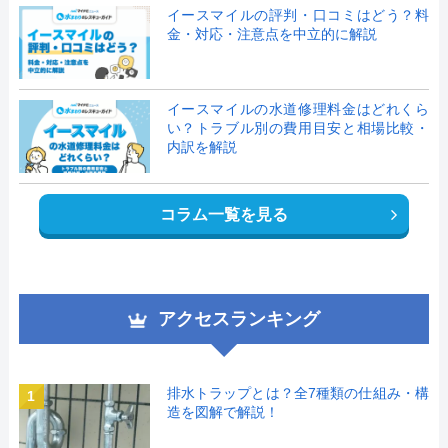
イースマイルの評判・口コミはどう？料
金・対応・注意点を中立的に解説
イースマイルの水道修理料金はどれくら
い？トラブル別の費用目安と相場比較・
内訳を解説
コラム一覧を見る
アクセスランキング
排水トラップとは？全7種類の仕組み・構
1
造を図解で解説！