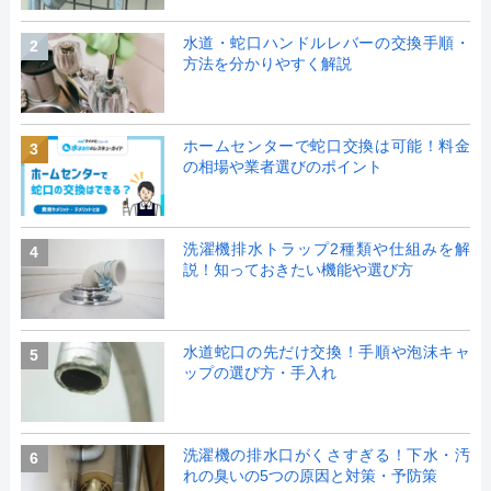
水道・蛇口ハンドルレバーの交換手順・
2
方法を分かりやすく解説
ホームセンターで蛇口交換は可能！料金
3
の相場や業者選びのポイント
洗濯機排水トラップ2種類や仕組みを解
4
説！知っておきたい機能や選び方
水道蛇口の先だけ交換！手順や泡沫キャ
5
ップの選び方・手入れ
洗濯機の排水口がくさすぎる！下水・汚
6
れの臭いの5つの原因と対策・予防策