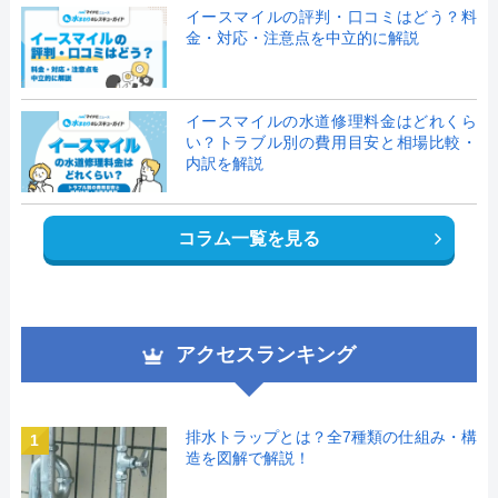
イースマイルの評判・口コミはどう？料
金・対応・注意点を中立的に解説
イースマイルの水道修理料金はどれくら
い？トラブル別の費用目安と相場比較・
内訳を解説
コラム一覧を見る
アクセスランキング
排水トラップとは？全7種類の仕組み・構
1
造を図解で解説！