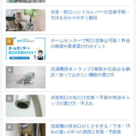
水道・蛇口ハンドルレバーの交換手順・
2
方法を分かりやすく解説
ホームセンターで蛇口交換は可能！料金
3
の相場や業者選びのポイント
洗濯機排水トラップ2種類や仕組みを解
4
説！知っておきたい機能や選び方
水道蛇口の先だけ交換！手順や泡沫キャ
5
ップの選び方・手入れ
洗濯機の排水口がくさすぎる！下水・汚
6
れの臭いの5つの原因と対策・予防策