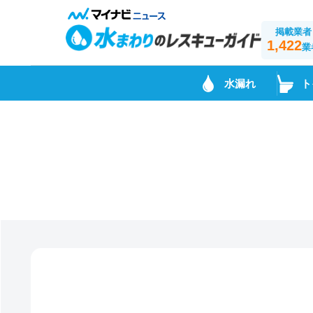
掲載業者
1,422
業
水漏れ
ト