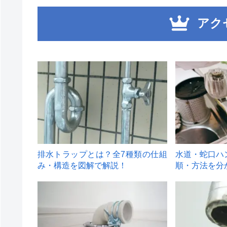
アク
1
2
排水トラップとは？全7種類の仕組
水道・蛇口ハ
み・構造を図解で解説！
順・方法を分
4
5