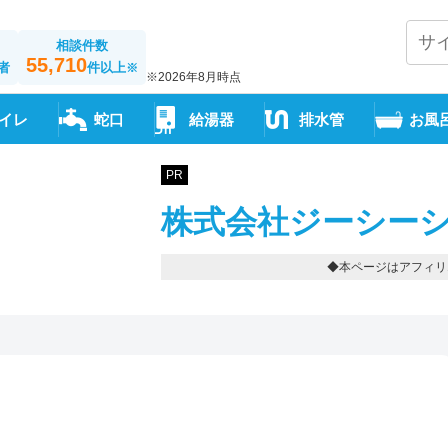
相談件数
55,710
者
件以上
※
※2026年8月時点
イレ
蛇口
給湯器
排水管
お風
PR
株式会社ジーシーシ
◆本ページはアフィリ