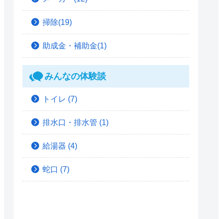
掃除(19)
助成金・補助金(1)
みんなの体験談
トイレ
(7)
排水口・排水管
(1)
給湯器
(4)
蛇口
(7)