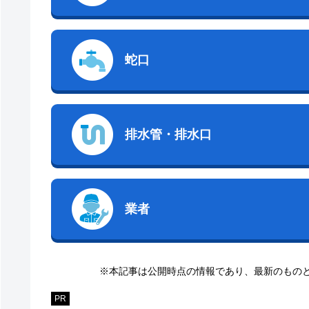
蛇口
排水管・排水口
業者
※本記事は公開時点の情報であり、最新のもの
PR