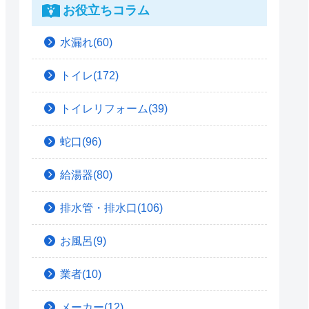
お役立ちコラム
水漏れ(60)
トイレ(172)
トイレリフォーム(39)
蛇口(96)
給湯器(80)
排水管・排水口(106)
お風呂(9)
業者(10)
メーカー(12)