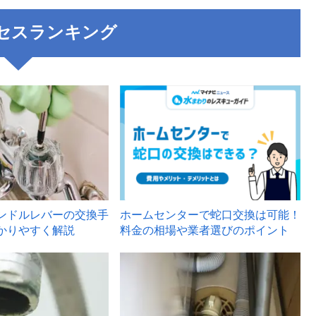
セスランキング
3
ンドルレバーの交換手
ホームセンターで蛇口交換は可能！
かりやすく解説
料金の相場や業者選びのポイント
6