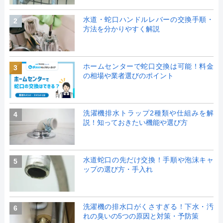
水道・蛇口ハンドルレバーの交換手順・
2
方法を分かりやすく解説
ホームセンターで蛇口交換は可能！料金
3
の相場や業者選びのポイント
洗濯機排水トラップ2種類や仕組みを解
4
説！知っておきたい機能や選び方
水道蛇口の先だけ交換！手順や泡沫キャ
5
ップの選び方・手入れ
洗濯機の排水口がくさすぎる！下水・汚
6
れの臭いの5つの原因と対策・予防策