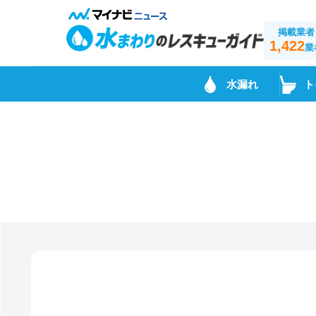
掲載業者
1,422
業
水漏れ
ト