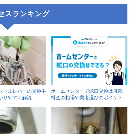
セスランキング
3
ンドルレバーの交換手
ホームセンターで蛇口交換は可能！
かりやすく解説
料金の相場や業者選びのポイント
6