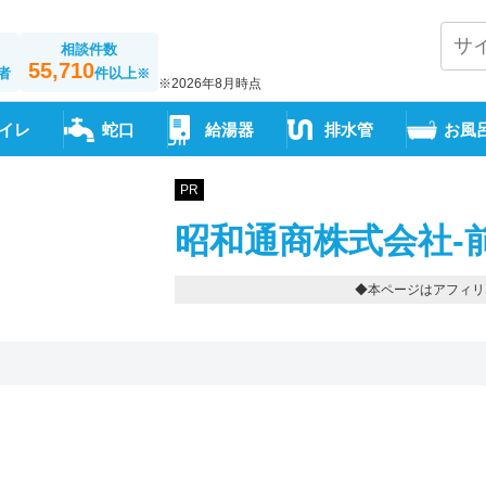
相談件数
55,710
者
件以上
※
※2026年8月時点
イレ
蛇口
給湯器
排水管
お風
PR
昭和通商株式会社-
◆本ページはアフィリ