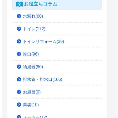
お役立ちコラム
水漏れ(60)
トイレ(172)
トイレリフォーム(39)
蛇口(96)
給湯器(80)
排水管・排水口(106)
お風呂(9)
業者(10)
メーカー(12)