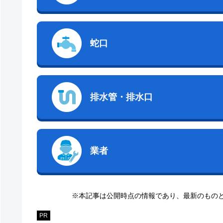
蛇口
排水管・排水口
業者
※本記事は公開時点の情報であり、最新のもの
PR