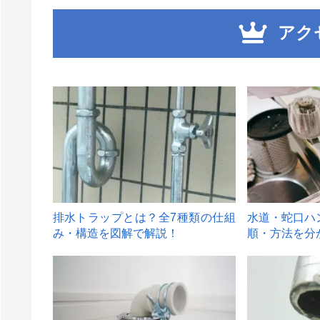
アク
1
2
排水トラップとは？全7種類の仕組
水道・蛇口ハ
み・構造を図解で解説！
順・方法を分
4
5