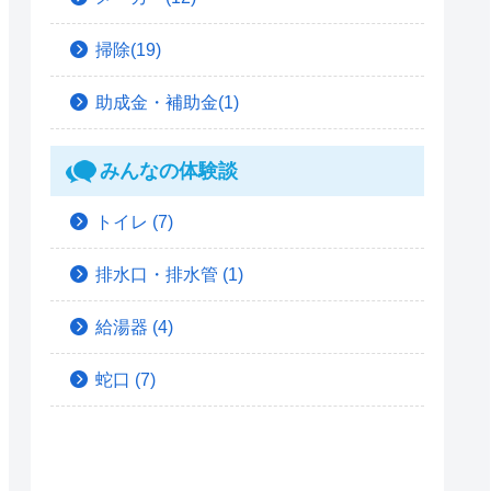
掃除(19)
助成金・補助金(1)
みんなの体験談
トイレ
(7)
排水口・排水管
(1)
給湯器
(4)
蛇口
(7)