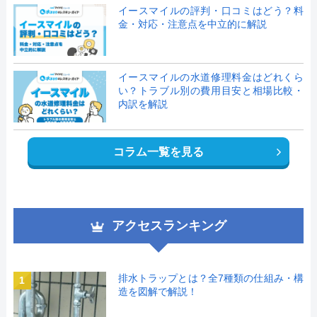
イースマイルの評判・口コミはどう？料
金・対応・注意点を中立的に解説
イースマイルの水道修理料金はどれくら
い？トラブル別の費用目安と相場比較・
内訳を解説
コラム一覧を見る
アクセスランキング
排水トラップとは？全7種類の仕組み・構
1
造を図解で解説！