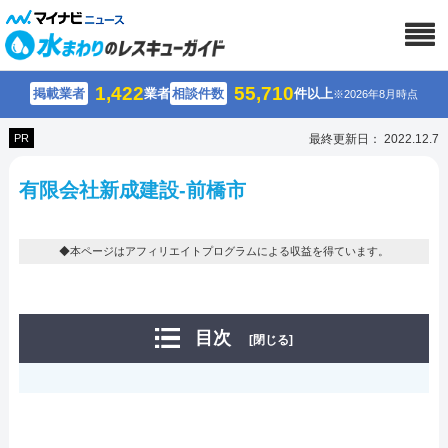
1,422
55,710
掲載業者
業者
相談件数
件以上
※2026年8月時点
PR
最終更新日： 2022.12.7
有限会社新成建設-前橋市
◆本ページはアフィリエイトプログラムによる収益を得ています。
目次
[閉じる]