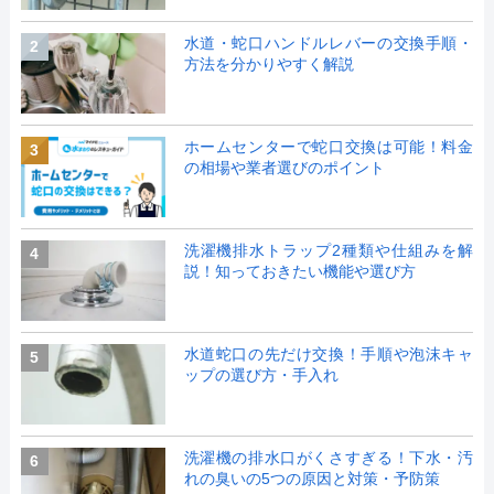
水道・蛇口ハンドルレバーの交換手順・
2
方法を分かりやすく解説
ホームセンターで蛇口交換は可能！料金
3
の相場や業者選びのポイント
洗濯機排水トラップ2種類や仕組みを解
4
説！知っておきたい機能や選び方
水道蛇口の先だけ交換！手順や泡沫キャ
5
ップの選び方・手入れ
洗濯機の排水口がくさすぎる！下水・汚
6
れの臭いの5つの原因と対策・予防策