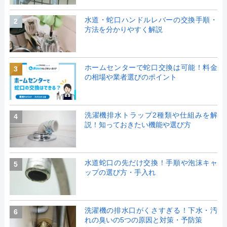
水道・蛇口ハンドルレバーの交換手順・
2
方法を分かりやすく解説
ホームセンターで蛇口交換は可能！料金
3
の相場や業者選びのポイント
洗濯機排水トラップ2種類や仕組みを解
4
説！知っておきたい機能や選び方
水道蛇口の先だけ交換！手順や泡沫キャ
5
ップの選び方・手入れ
洗濯機の排水口がくさすぎる！下水・汚
6
れの臭いの5つの原因と対策・予防策