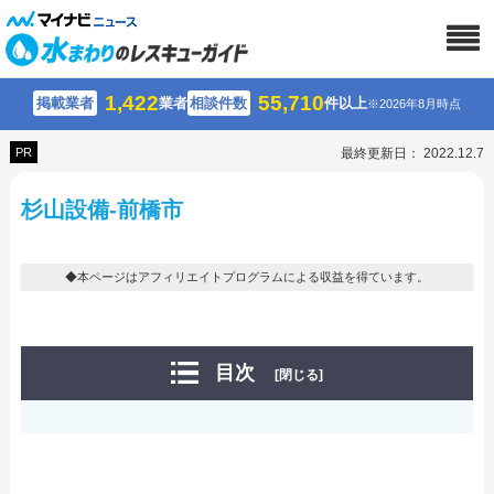
1,422
55,710
掲載業者
業者
相談件数
件以上
※2026年8月時点
PR
最終更新日： 2022.12.7
杉山設備-前橋市
◆本ページはアフィリエイトプログラムによる収益を得ています。
目次
[閉じる]