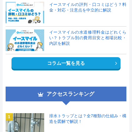
イースマイルの評判・口コミはどう？料
金・対応・注意点を中立的に解説
イースマイルの水道修理料金はどれくら
い？トラブル別の費用目安と相場比較・
内訳を解説
コラム一覧を見る
アクセスランキング
排水トラップとは？全7種類の仕組み・構
1
造を図解で解説！