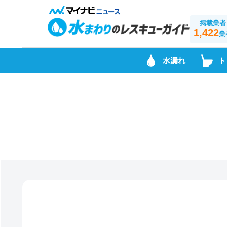
掲載業者
1,422
業
水漏れ
ト