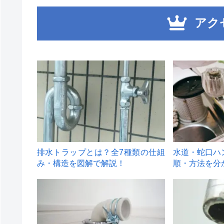
アク
1
2
排水トラップとは？全7種類の仕組
水道・蛇口ハ
み・構造を図解で解説！
順・方法を分
4
5