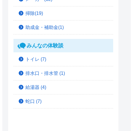
掃除(19)
助成金・補助金(1)
みんなの体験談
トイレ
(7)
排水口・排水管
(1)
給湯器
(4)
蛇口
(7)