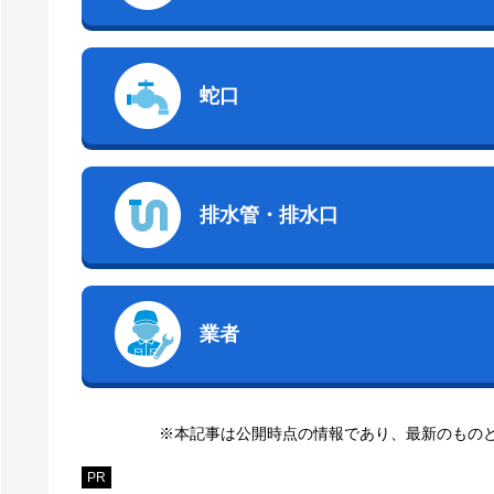
蛇口
排水管・排水口
業者
※本記事は公開時点の情報であり、最新のもの
PR