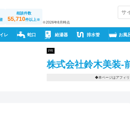
相談件数
55,710
者
件以上
※
※2026年8月時点
イレ
蛇口
給湯器
排水管
お風
PR
株式会社鈴木美装-
◆本ページはアフィリ