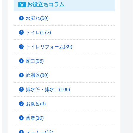
お役立ちコラム
水漏れ(60)
トイレ(172)
トイレリフォーム(39)
蛇口(96)
給湯器(80)
排水管・排水口(106)
お風呂(9)
業者(10)
メーカー(12)