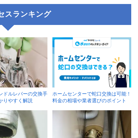
セスランキング
3
ンドルレバーの交換手
ホームセンターで蛇口交換は可能！
かりやすく解説
料金の相場や業者選びのポイント
6