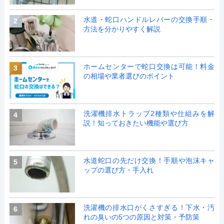
水道・蛇口ハンドルレバーの交換手順・
2
方法を分かりやすく解説
ホームセンターで蛇口交換は可能！料金
3
の相場や業者選びのポイント
洗濯機排水トラップ2種類や仕組みを解
4
説！知っておきたい機能や選び方
水道蛇口の先だけ交換！手順や泡沫キャ
5
ップの選び方・手入れ
洗濯機の排水口がくさすぎる！下水・汚
6
れの臭いの5つの原因と対策・予防策