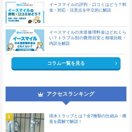
イースマイルの評判・口コミはどう？料
金・対応・注意点を中立的に解説
イースマイルの水道修理料金はどれくら
い？トラブル別の費用目安と相場比較・
内訳を解説
コラム一覧を見る
アクセスランキング
排水トラップとは？全7種類の仕組み・構
1
造を図解で解説！