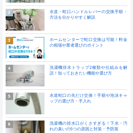
水道・蛇口ハンドルレバーの交換手順・
2
方法を分かりやすく解説
ホームセンターで蛇口交換は可能！料金
3
の相場や業者選びのポイント
洗濯機排水トラップ2種類や仕組みを解
4
説！知っておきたい機能や選び方
水道蛇口の先だけ交換！手順や泡沫キャ
5
ップの選び方・手入れ
洗濯機の排水口がくさすぎる！下水・汚
6
れの臭いの5つの原因と対策・予防策