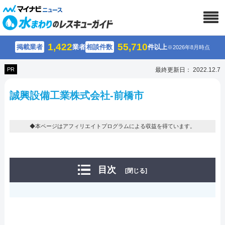
1,422
55,710
掲載業者
業者
相談件数
件以上
※2026年8月時点
PR
最終更新日： 2022.12.7
誠興設備工業株式会社-前橋市
◆本ページはアフィリエイトプログラムによる収益を得ています。
目次
[閉じる]