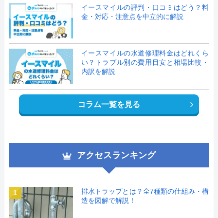
イースマイルの評判・口コミはどう？料
金・対応・注意点を中立的に解説
イースマイルの水道修理料金はどれくら
い？トラブル別の費用目安と相場比較・
内訳を解説
コラム一覧を見る
アクセスランキング
排水トラップとは？全7種類の仕組み・構
1
造を図解で解説！