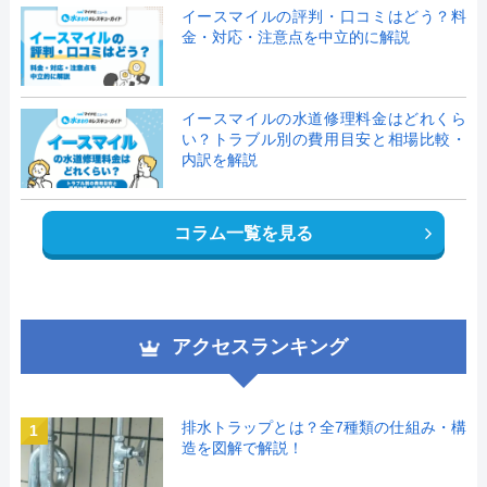
イースマイルの評判・口コミはどう？料
金・対応・注意点を中立的に解説
イースマイルの水道修理料金はどれくら
い？トラブル別の費用目安と相場比較・
内訳を解説
コラム一覧を見る
アクセスランキング
排水トラップとは？全7種類の仕組み・構
1
造を図解で解説！