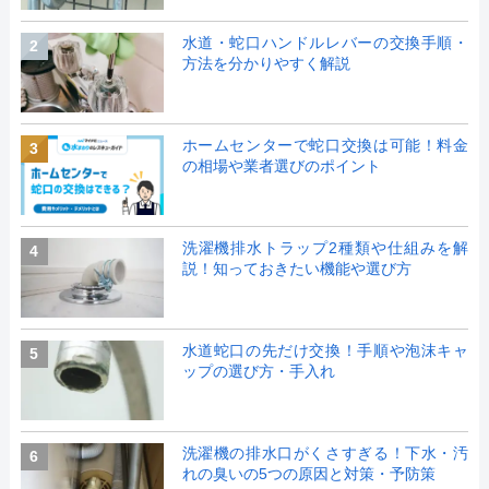
水道・蛇口ハンドルレバーの交換手順・
2
方法を分かりやすく解説
ホームセンターで蛇口交換は可能！料金
3
の相場や業者選びのポイント
洗濯機排水トラップ2種類や仕組みを解
4
説！知っておきたい機能や選び方
水道蛇口の先だけ交換！手順や泡沫キャ
5
ップの選び方・手入れ
洗濯機の排水口がくさすぎる！下水・汚
6
れの臭いの5つの原因と対策・予防策