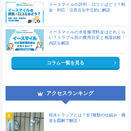
イースマイルの評判・口コミはどう？料
金・対応・注意点を中立的に解説
イースマイルの水道修理料金はどれくら
い？トラブル別の費用目安と相場比較・
内訳を解説
コラム一覧を見る
アクセスランキング
排水トラップとは？全7種類の仕組み・構
1
造を図解で解説！