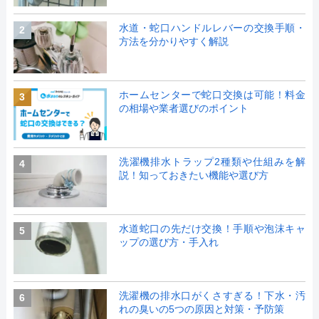
水道・蛇口ハンドルレバーの交換手順・
2
方法を分かりやすく解説
ホームセンターで蛇口交換は可能！料金
3
の相場や業者選びのポイント
洗濯機排水トラップ2種類や仕組みを解
4
説！知っておきたい機能や選び方
水道蛇口の先だけ交換！手順や泡沫キャ
5
ップの選び方・手入れ
洗濯機の排水口がくさすぎる！下水・汚
6
れの臭いの5つの原因と対策・予防策