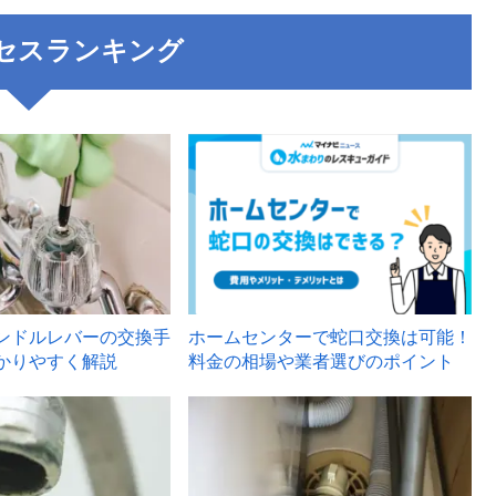
セスランキング
3
ンドルレバーの交換手
ホームセンターで蛇口交換は可能！
かりやすく解説
料金の相場や業者選びのポイント
6