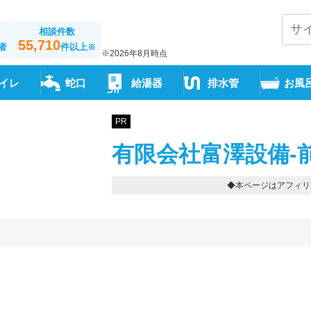
相談件数
55,710
者
件以上
※
※2026年8月時点
イレ
蛇口
給湯器
排水管
お風
PR
有限会社富澤設備-
◆本ページはアフィリ