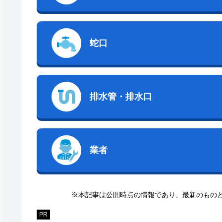
蛇口
排水管・排水口
業者
※本記事は公開時点の情報であり、最新のもの
PR