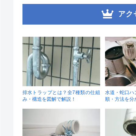
アク
1
2
排水トラップとは？全7種類の仕組
水道・蛇口ハ
み・構造を図解で解説！
順・方法を分
4
5