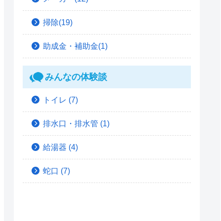
掃除(19)
助成金・補助金(1)
みんなの体験談
トイレ
(7)
排水口・排水管
(1)
給湯器
(4)
蛇口
(7)