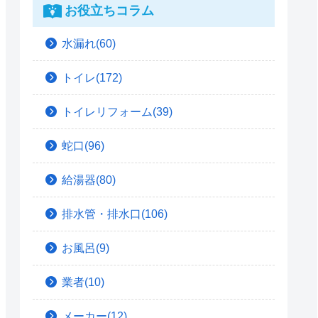
お役立ちコラム
水漏れ(60)
トイレ(172)
トイレリフォーム(39)
蛇口(96)
給湯器(80)
排水管・排水口(106)
お風呂(9)
業者(10)
メーカー(12)