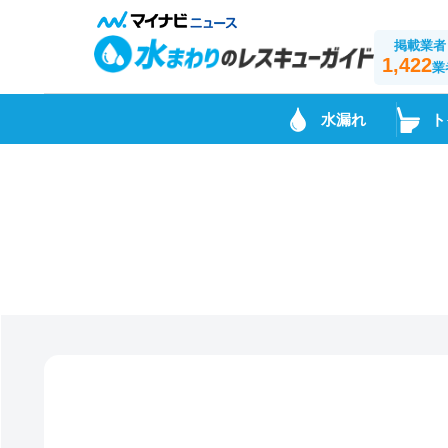
掲載業者
1,422
業
水漏れ
ト