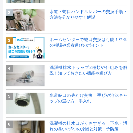
水道・蛇口ハンドルレバーの交換手順・
2
方法を分かりやすく解説
ホームセンターで蛇口交換は可能！料金
3
の相場や業者選びのポイント
洗濯機排水トラップ2種類や仕組みを解
4
説！知っておきたい機能や選び方
水道蛇口の先だけ交換！手順や泡沫キャ
5
ップの選び方・手入れ
洗濯機の排水口がくさすぎる！下水・汚
6
れの臭いの5つの原因と対策・予防策