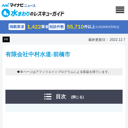
1,422
55,710
掲載業者
業者
相談件数
件以上
※2026年8月時点
PR
最終更新日： 2022.12.7
有限会社中村水道-前橋市
◆本ページはアフィリエイトプログラムによる収益を得ています。
目次
[閉じる]