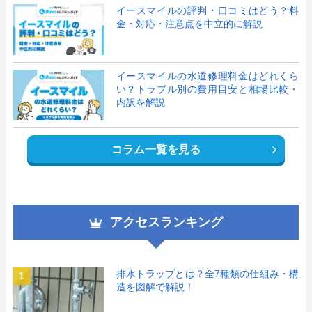
イースマイルの評判・口コミはどう？料
金・対応・注意点を中立的に解説
イースマイルの水道修理料金はどれくら
い？トラブル別の費用目安と相場比較・
内訳を解説
コラム一覧を見る
アクセスランキング
排水トラップとは？全7種類の仕組み・構
1
造を図解で解説！