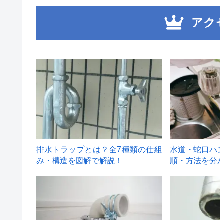
アク
1
2
排水トラップとは？全7種類の仕組
水道・蛇口ハ
み・構造を図解で解説！
順・方法を分
4
5