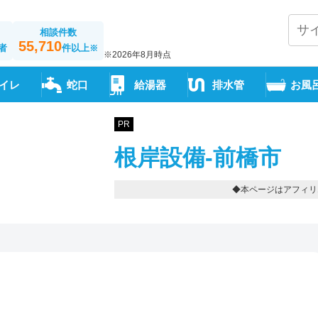
相談件数
55,710
者
件以上
※
※2026年8月時点
イレ
蛇口
給湯器
排水管
お風
PR
根岸設備-前橋市
◆本ページはアフィリ