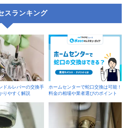
セスランキング
3
ンドルレバーの交換手
ホームセンターで蛇口交換は可能！
かりやすく解説
料金の相場や業者選びのポイント
6