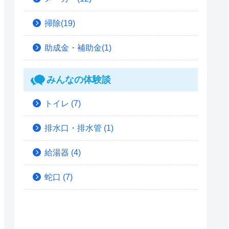
掃除(19)
助成金・補助金(1)
みんなの体験談
トイレ
(7)
排水口・排水管
(1)
給湯器
(4)
蛇口
(7)