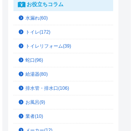
お役立ちコラム
水漏れ(60)
トイレ(172)
トイレリフォーム(39)
蛇口(96)
給湯器(80)
排水管・排水口(106)
お風呂(9)
業者(10)
メーカー(12)