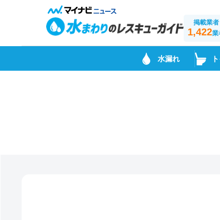
掲載業者
1,422
業
水漏れ
ト