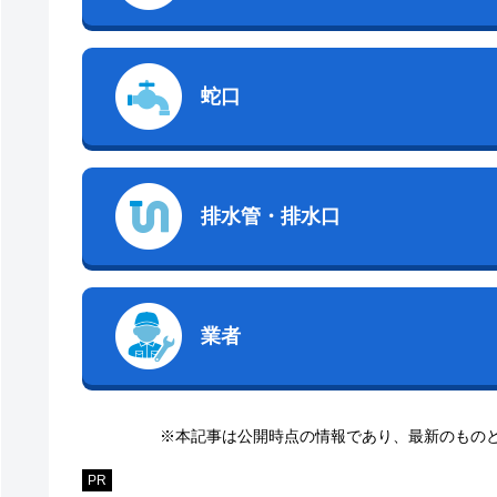
蛇口
排水管・排水口
業者
※本記事は公開時点の情報であり、最新のもの
PR