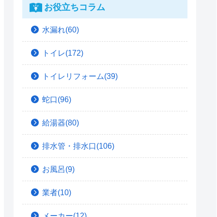
お役立ちコラム
水漏れ(60)
トイレ(172)
トイレリフォーム(39)
蛇口(96)
給湯器(80)
排水管・排水口(106)
お風呂(9)
業者(10)
メーカー(12)