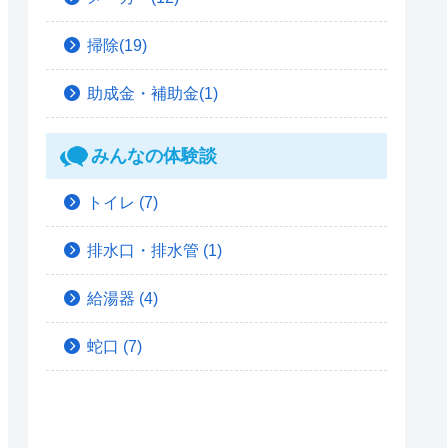
掃除(19)
助成金・補助金(1)
みんなの体験談
トイレ
(7)
排水口・排水管
(1)
給湯器
(4)
蛇口
(7)