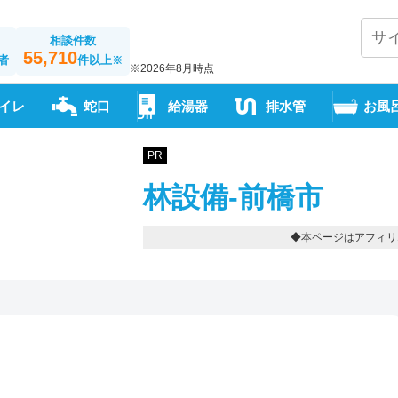
相談件数
55,710
者
件以上
※
※2026年8月時点
イレ
蛇口
給湯器
排水管
お風
PR
林設備-前橋市
◆本ページはアフィリ