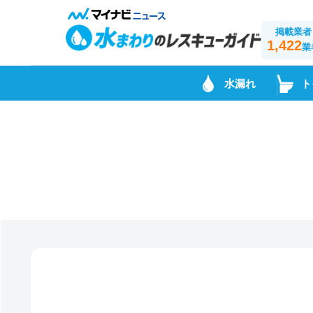
掲載業者
1,422
業
水漏れ
ト