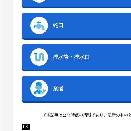
蛇口
排水管・排水口
業者
※本記事は公開時点の情報であり、最新のもの
PR