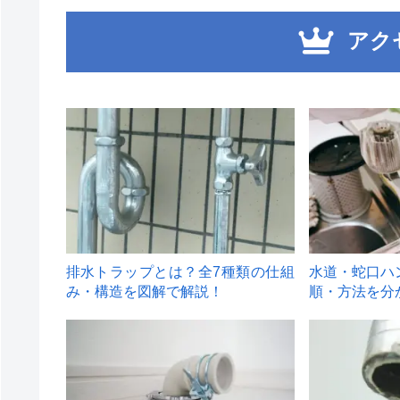
アク
1
2
排水トラップとは？全7種類の仕組
水道・蛇口ハ
み・構造を図解で解説！
順・方法を分
4
5