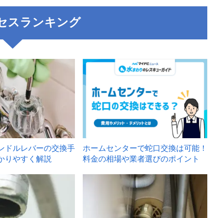
セスランキング
3
ンドルレバーの交換手
ホームセンターで蛇口交換は可能！
かりやすく解説
料金の相場や業者選びのポイント
6