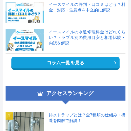
イースマイルの評判・口コミはどう？料
金・対応・注意点を中立的に解説
イースマイルの水道修理料金はどれくら
い？トラブル別の費用目安と相場比較・
内訳を解説
コラム一覧を見る
アクセスランキング
排水トラップとは？全7種類の仕組み・構
1
造を図解で解説！