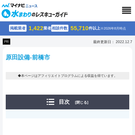
1,422
55,710
掲載業者
業者
相談件数
件以上
※2026年8月時点
PR
最終更新日： 2022.12.7
原田設備-前橋市
◆本ページはアフィリエイトプログラムによる収益を得ています。
目次
[閉じる]