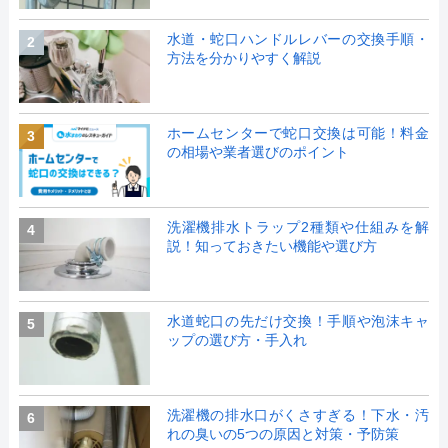
水道・蛇口ハンドルレバーの交換手順・
2
方法を分かりやすく解説
ホームセンターで蛇口交換は可能！料金
3
の相場や業者選びのポイント
洗濯機排水トラップ2種類や仕組みを解
4
説！知っておきたい機能や選び方
水道蛇口の先だけ交換！手順や泡沫キャ
5
ップの選び方・手入れ
洗濯機の排水口がくさすぎる！下水・汚
6
れの臭いの5つの原因と対策・予防策