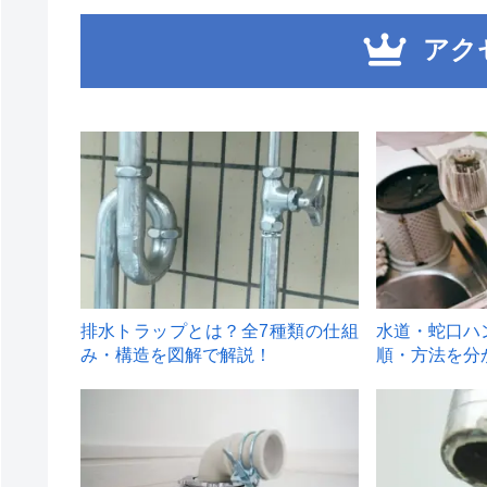
アク
1
2
排水トラップとは？全7種類の仕組
水道・蛇口ハ
み・構造を図解で解説！
順・方法を分
4
5