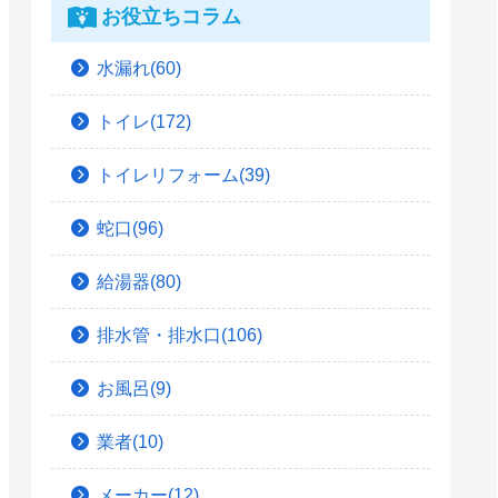
お役立ちコラム
水漏れ(60)
トイレ(172)
トイレリフォーム(39)
蛇口(96)
給湯器(80)
排水管・排水口(106)
お風呂(9)
業者(10)
メーカー(12)