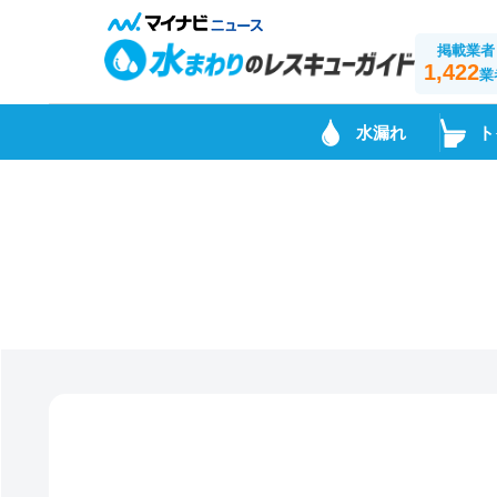
掲載業者
1,422
業
水漏れ
ト