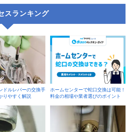
セスランキング
3
ンドルレバーの交換手
ホームセンターで蛇口交換は可能！
かりやすく解説
料金の相場や業者選びのポイント
6