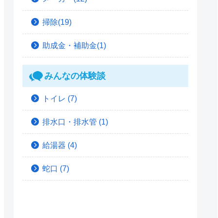
掃除(19)
助成金・補助金(1)
みんなの体験談
トイレ
(7)
排水口・排水管
(1)
給湯器
(4)
蛇口
(7)