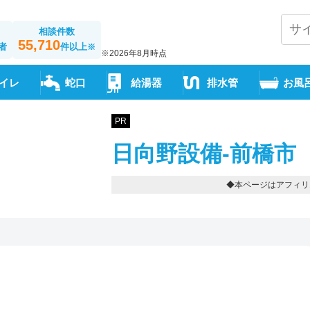
相談件数
55,710
者
件以上
※
※2026年8月時点
イレ
蛇口
給湯器
排水管
お風
PR
日向野設備-前橋市
◆本ページはアフィリ