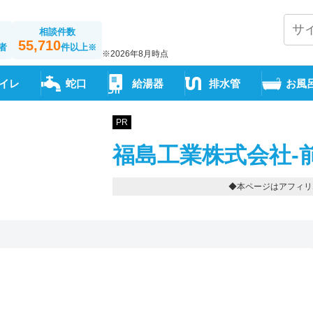
相談件数
55,710
者
件以上
※
※2026年8月時点
イレ
蛇口
給湯器
排水管
お風
PR
福島工業株式会社-
◆本ページはアフィリ