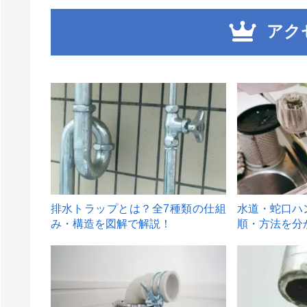
アク
1
2
排水トラップとは？全7種類の仕組
水道・蛇口ハ
み・構造を図解で解説！
順・方法を分
4
5