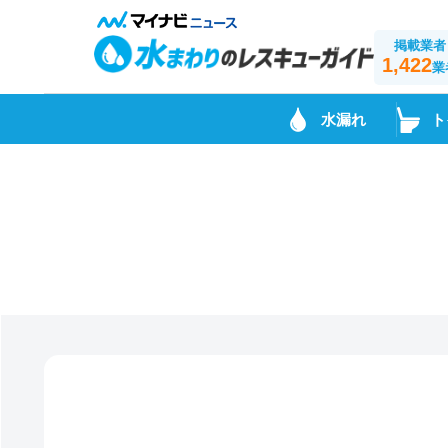
掲載業者
1,422
業
水漏れ
ト