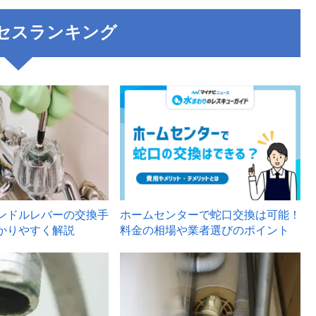
セスランキング
3
ンドルレバーの交換手
ホームセンターで蛇口交換は可能！
かりやすく解説
料金の相場や業者選びのポイント
6