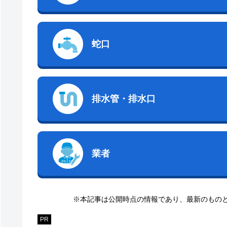
蛇口
排水管・排水口
業者
※本記事は公開時点の情報であり、最新のもの
PR