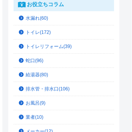
お役立ちコラム
水漏れ(60)
トイレ(172)
トイレリフォーム(39)
蛇口(96)
給湯器(80)
排水管・排水口(106)
お風呂(9)
業者(10)
メーカー(12)