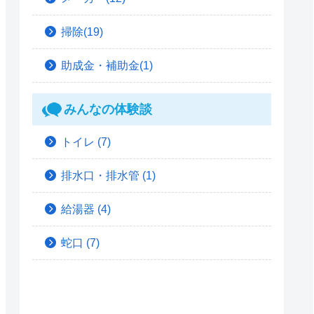
掃除(19)
助成金・補助金(1)
みんなの体験談
トイレ
(7)
排水口・排水管
(1)
給湯器
(4)
蛇口
(7)