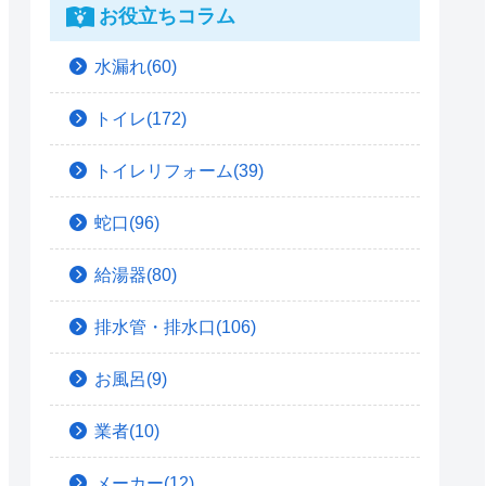
お役立ちコラム
水漏れ(60)
トイレ(172)
トイレリフォーム(39)
蛇口(96)
給湯器(80)
排水管・排水口(106)
お風呂(9)
業者(10)
メーカー(12)