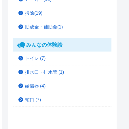
掃除(19)
助成金・補助金(1)
みんなの体験談
トイレ
(7)
排水口・排水管
(1)
給湯器
(4)
蛇口
(7)