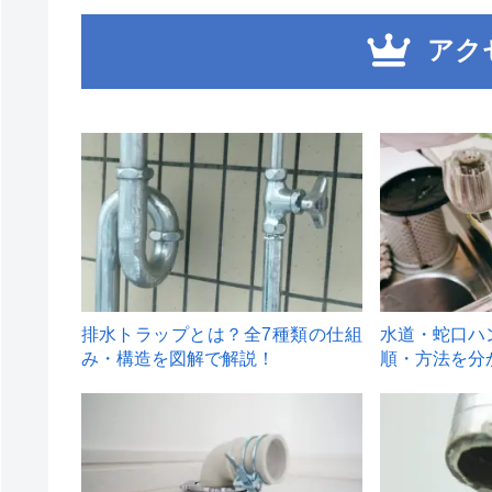
アク
1
2
排水トラップとは？全7種類の仕組
水道・蛇口ハ
み・構造を図解で解説！
順・方法を分
4
5