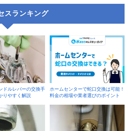
セスランキング
3
ンドルレバーの交換手
ホームセンターで蛇口交換は可能！
かりやすく解説
料金の相場や業者選びのポイント
6