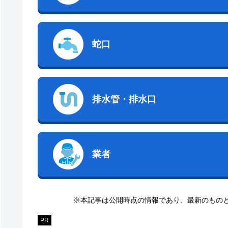
蛇口
排水管・排水口
業者
※本記事は公開時点の情報であり、最新のもの
PR