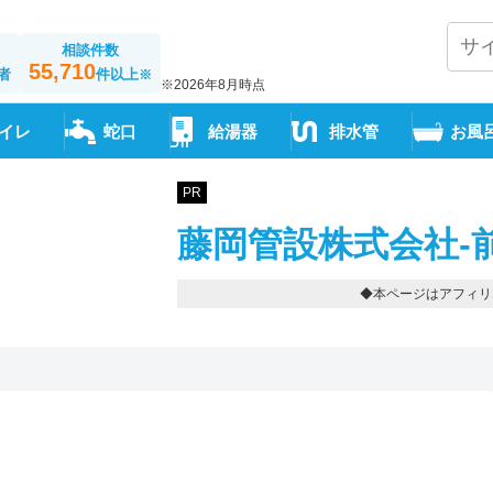
相談件数
55,710
者
件以上
※
※2026年8月時点
イレ
蛇口
給湯器
排水管
お風
PR
藤岡管設株式会社-
◆本ページはアフィリ