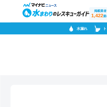
掲載業者
1,422
業
水漏れ
ト