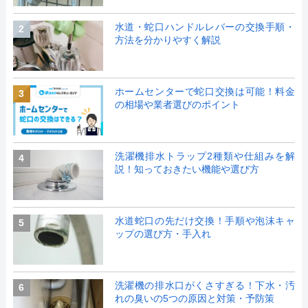
水道・蛇口ハンドルレバーの交換手順・
2
方法を分かりやすく解説
ホームセンターで蛇口交換は可能！料金
3
の相場や業者選びのポイント
洗濯機排水トラップ2種類や仕組みを解
4
説！知っておきたい機能や選び方
水道蛇口の先だけ交換！手順や泡沫キャ
5
ップの選び方・手入れ
洗濯機の排水口がくさすぎる！下水・汚
6
れの臭いの5つの原因と対策・予防策