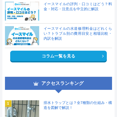
イースマイルの評判・口コミはどう？料
金・対応・注意点を中立的に解説
イースマイルの水道修理料金はどれくら
い？トラブル別の費用目安と相場比較・
内訳を解説
コラム一覧を見る
アクセスランキング
排水トラップとは？全7種類の仕組み・構
1
造を図解で解説！