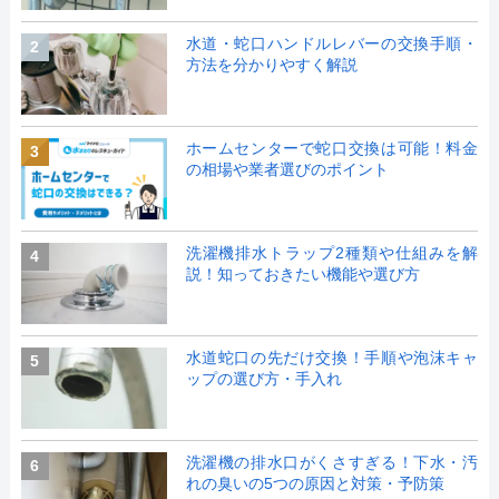
水道・蛇口ハンドルレバーの交換手順・
2
方法を分かりやすく解説
ホームセンターで蛇口交換は可能！料金
3
の相場や業者選びのポイント
洗濯機排水トラップ2種類や仕組みを解
4
説！知っておきたい機能や選び方
水道蛇口の先だけ交換！手順や泡沫キャ
5
ップの選び方・手入れ
洗濯機の排水口がくさすぎる！下水・汚
6
れの臭いの5つの原因と対策・予防策