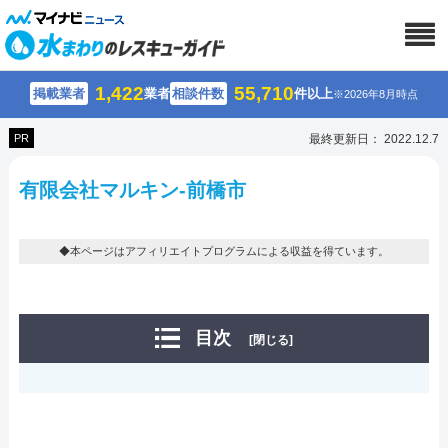
1,422
55,710
掲載業者
業者
相談件数
件以上
※2026年8月時点
PR
最終更新日： 2022.12.7
有限会社マルキン-前橋市
◆本ページはアフィリエイトプログラムによる収益を得ています。
目次
[閉じる]