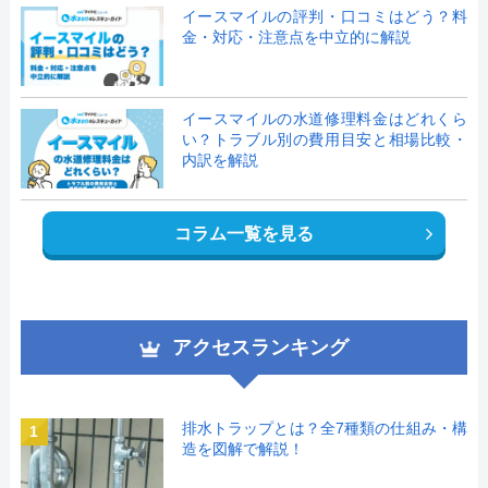
イースマイルの評判・口コミはどう？料
金・対応・注意点を中立的に解説
イースマイルの水道修理料金はどれくら
い？トラブル別の費用目安と相場比較・
内訳を解説
コラム一覧を見る
アクセスランキング
排水トラップとは？全7種類の仕組み・構
1
造を図解で解説！