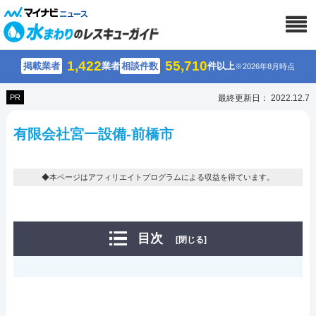
1,422
55,710
掲載業者
業者
相談件数
件以上
※2026年8月時点
PR
最終更新日： 2022.12.7
有限会社宮一設備-前橋市
◆本ページはアフィリエイトプログラムによる収益を得ています。
目次
[閉じる]