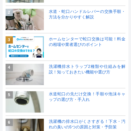
水道・蛇口ハンドルレバーの交換手順・
2
方法を分かりやすく解説
ホームセンターで蛇口交換は可能！料金
3
の相場や業者選びのポイント
洗濯機排水トラップ2種類や仕組みを解
4
説！知っておきたい機能や選び方
水道蛇口の先だけ交換！手順や泡沫キャ
5
ップの選び方・手入れ
洗濯機の排水口がくさすぎる！下水・汚
6
れの臭いの5つの原因と対策・予防策