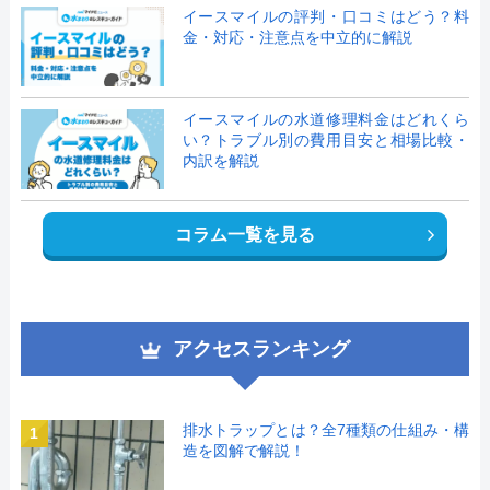
イースマイルの評判・口コミはどう？料
金・対応・注意点を中立的に解説
イースマイルの水道修理料金はどれくら
い？トラブル別の費用目安と相場比較・
内訳を解説
コラム一覧を見る
アクセスランキング
排水トラップとは？全7種類の仕組み・構
1
造を図解で解説！