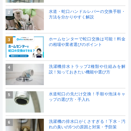
水道・蛇口ハンドルレバーの交換手順・
2
方法を分かりやすく解説
ホームセンターで蛇口交換は可能！料金
3
の相場や業者選びのポイント
洗濯機排水トラップ2種類や仕組みを解
4
説！知っておきたい機能や選び方
水道蛇口の先だけ交換！手順や泡沫キャ
5
ップの選び方・手入れ
洗濯機の排水口がくさすぎる！下水・汚
6
れの臭いの5つの原因と対策・予防策