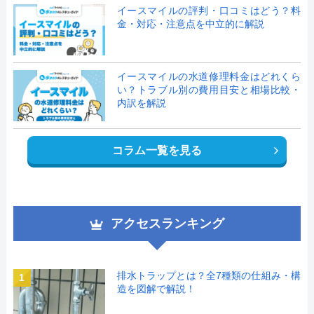
イースマイルの評判・口コミはどう？料
金・対応・注意点を中立的に解説
イースマイルの水道修理料金はどれくら
い？トラブル別の費用目安と相場比較・
内訳を解説
コラム一覧を見る
アクセスランキング
排水トラップとは？全7種類の仕組み・構
1
造を図解で解説！