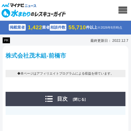
1,422
55,710
掲載業者
業者
相談件数
件以上
※2026年8月時点
PR
最終更新日： 2022.12.7
株式会社茂木組-前橋市
◆本ページはアフィリエイトプログラムによる収益を得ています。
目次
[閉じる]