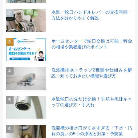
水道・蛇口ハンドルレバーの交換手順・
2
方法を分かりやすく解説
ホームセンターで蛇口交換は可能！料金
3
の相場や業者選びのポイント
洗濯機排水トラップ2種類や仕組みを解
4
説！知っておきたい機能や選び方
水道蛇口の先だけ交換！手順や泡沫キャ
5
ップの選び方・手入れ
洗濯機の排水口がくさすぎる！下水・汚
6
れの臭いの5つの原因と対策・予防策