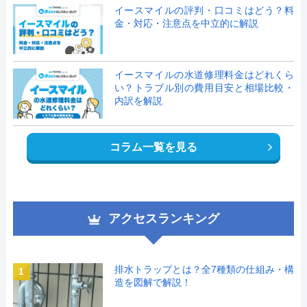
イースマイルの評判・口コミはどう？料
金・対応・注意点を中立的に解説
イースマイルの水道修理料金はどれくら
い？トラブル別の費用目安と相場比較・
内訳を解説
コラム一覧を見る
アクセスランキング
排水トラップとは？全7種類の仕組み・構
1
造を図解で解説！