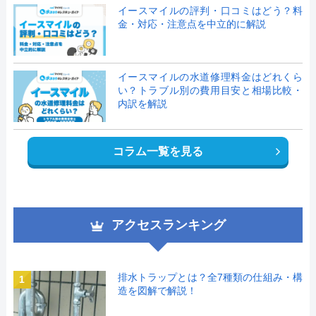
イースマイルの評判・口コミはどう？料
金・対応・注意点を中立的に解説
イースマイルの水道修理料金はどれくら
い？トラブル別の費用目安と相場比較・
内訳を解説
コラム一覧を見る
アクセスランキング
排水トラップとは？全7種類の仕組み・構
1
造を図解で解説！