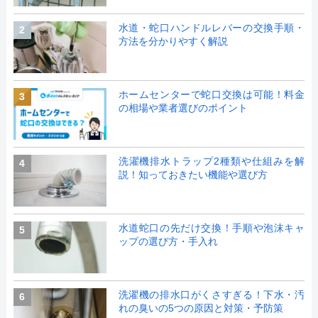
水道・蛇口ハンドルレバーの交換手順・
2
方法を分かりやすく解説
ホームセンターで蛇口交換は可能！料金
3
の相場や業者選びのポイント
洗濯機排水トラップ2種類や仕組みを解
4
説！知っておきたい機能や選び方
水道蛇口の先だけ交換！手順や泡沫キャ
5
ップの選び方・手入れ
洗濯機の排水口がくさすぎる！下水・汚
6
れの臭いの5つの原因と対策・予防策