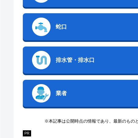
蛇口
排水管・排水口
業者
※本記事は公開時点の情報であり、最新のもの
PR