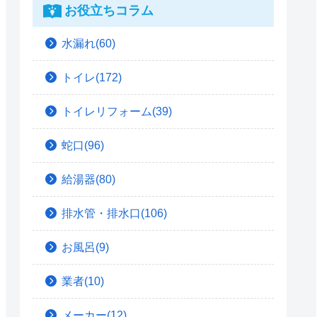
お役立ちコラム
水漏れ(60)
トイレ(172)
トイレリフォーム(39)
蛇口(96)
給湯器(80)
排水管・排水口(106)
お風呂(9)
業者(10)
メーカー(12)