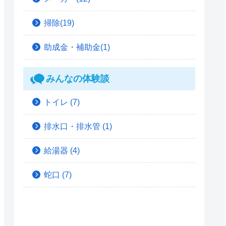
掃除(19)
助成金・補助金(1)
みんなの体験談
トイレ
(7)
排水口・排水管
(1)
給湯器
(4)
蛇口
(7)