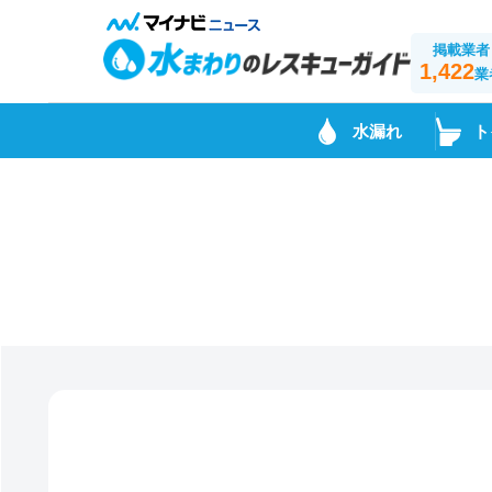
掲載業者
1,422
業
水漏れ
ト