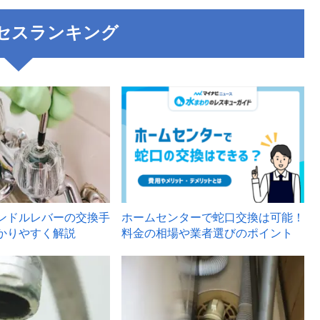
セスランキング
3
ンドルレバーの交換手
ホームセンターで蛇口交換は可能！
かりやすく解説
料金の相場や業者選びのポイント
6