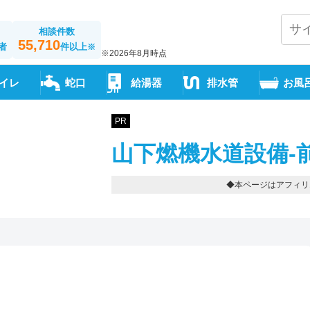
相談件数
55,710
者
件以上
※
※2026年8月時点
イレ
蛇口
給湯器
排水管
お風
PR
山下燃機水道設備-
◆本ページはアフィリ