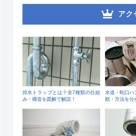
アク
1
2
排水トラップとは？全7種類の仕組
水道・蛇口ハ
み・構造を図解で解説！
順・方法を分
4
5